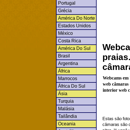
Portugal
Grécia
América Do Norte
Estados Unidos
México
Costa Rica
Webca
América Do Sul
praias
Brasil
Argentina
câmar
África
Webcams em M
Marrocos
web câmaras (
África Do Sul
interior web 
Ásia
Turquia
Malásia
Tailândia
Estas são foto
Oceania
câmaras são co