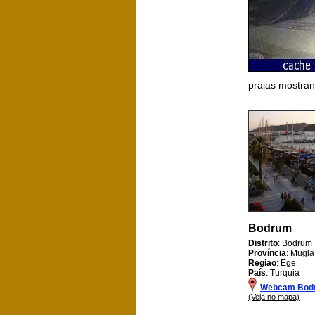
praias mostra
Bodrum
Distrito
: Bodrum
Província
: Mugla
Regiao
: Ege
País
: Turquia
Webcam Bod
(Veja no mapa)