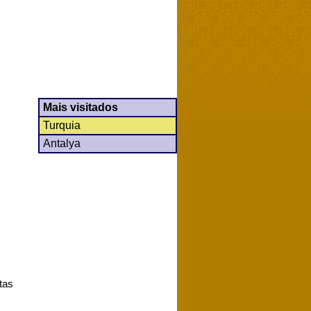
Mais visitados
Turquia
Antalya
tas