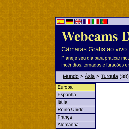
Webcams 
Câmaras Grátis ao vivo 
Planeje seu dia para praticar mo
incêndios, tornados e furacões e
Mundo
>
Ásia
>
Turquia
(38)
Europa
Espanha
Itália
Reino Unido
França
Alemanha