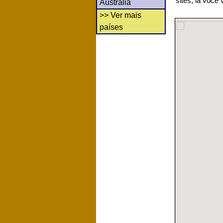
sites, lá você
Austrália
>> Ver mais
países