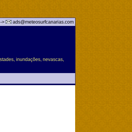
 ->
ads@meteosurfcanarias.com
pestades, inundações, nevascas,