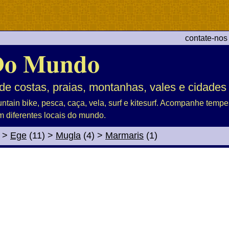
contate-nos
Do Mundo
de costas, praias, montanhas, vales e cidades
untain bike, pesca, caça, vela, surf e kitesurf. Acompanhe tem
m diferentes locais do mundo.
>
Ege
(11)
>
Mugla
(4)
>
Marmaris
(1)