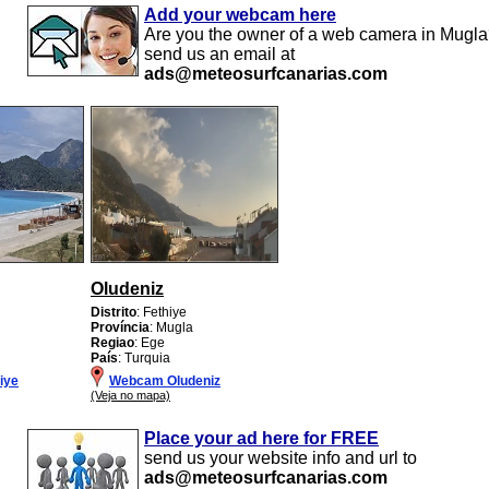
Add your webcam here
Are you the owner of a web camera in Mugl
send us an email at
ads@meteosurfcanarias.com
Oludeniz
Distrito
: Fethiye
Província
: Mugla
Regiao
: Ege
País
: Turquia
iye
Webcam Oludeniz
(Veja no mapa)
Place your ad here for FREE
send us your website info and url to
ads@meteosurfcanarias.com