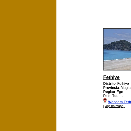
Fethiye
Distrito
: Fethiye
Província
: Mugla
Regiao
: Ege
País
: Turquia
Webcam Feth
(Veja no mapa)