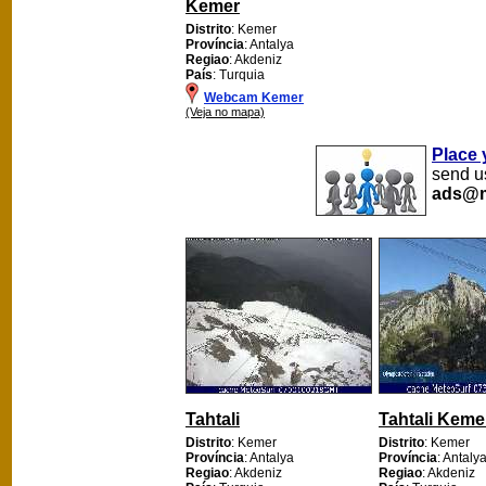
Kemer
Distrito
: Kemer
Província
: Antalya
Regiao
: Akdeniz
País
: Turquia
Webcam Kemer
(Veja no mapa)
Place 
send us
ads@m
Tahtali
Tahtali Keme
Distrito
: Kemer
Distrito
: Kemer
Província
: Antalya
Província
: Antaly
Regiao
: Akdeniz
Regiao
: Akdeniz