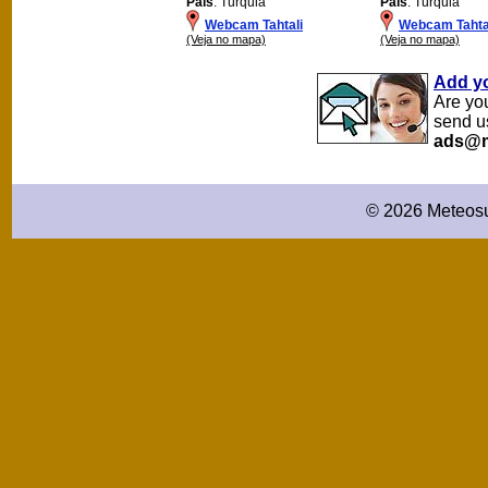
País
: Turquia
País
: Turquia
Webcam Tahtali
Webcam Tahta
(Veja no mapa)
(Veja no mapa)
Add y
Are yo
send u
ads@m
© 2026 Meteosu