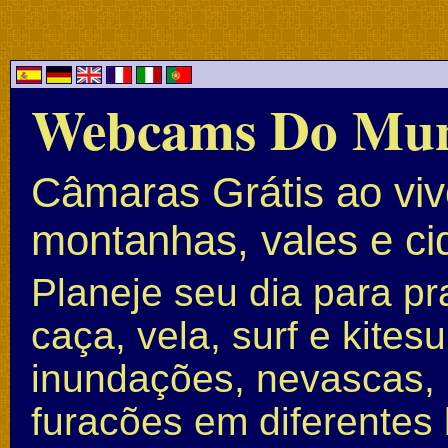
Webcams Do Mu
Câmaras Grátis ao vivo
montanhas, vales e c
Planeje seu dia para pr
caça, vela, surf e kite
inundações, nevascas, 
furacões em diferentes