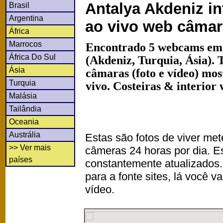
Antalya Akdeniz in
Brasil
Argentina
ao vivo web câma
África
Marrocos
Encontrado 5 webcams em 
África Do Sul
(Akdeniz, Turquia, Ásia).
Ásia
câmaras (foto e vídeo) mo
Turquia
vivo. Costeiras & interior
Malásia
Tailândia
Oceania
Austrália
Estas são fotos de viver met
>> Ver mais
câmeras 24 horas por dia. 
países
constantemente atualizados.
para a fonte sites, lá você 
vídeo.