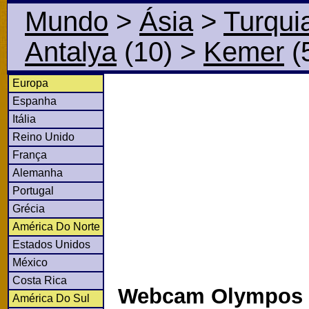
Mundo
>
Ásia
>
Turqui
Antalya
(10)
>
Kemer
(
Europa
Espanha
Itália
Reino Unido
França
Alemanha
Portugal
Grécia
América Do Norte
Estados Unidos
México
Costa Rica
Webcam Olympos T
América Do Sul