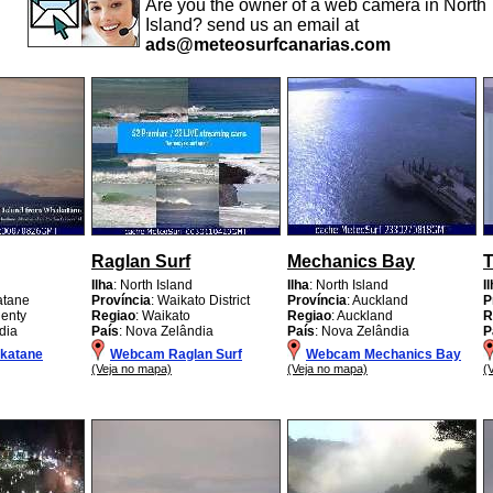
Are you the owner of a web camera in North
Island? send us an email at
ads@meteosurfcanarias.com
Raglan Surf
Mechanics Bay
T
Ilha
: North Island
Ilha
: North Island
I
atane
Província
: Waikato District
Província
: Auckland
P
lenty
Regiao
: Waikato
Regiao
: Auckland
R
dia
País
: Nova Zelândia
País
: Nova Zelândia
P
katane
Webcam Raglan Surf
Webcam Mechanics Bay
(Veja no mapa)
(Veja no mapa)
(