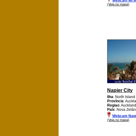
Webcam Mt M
(Veja no mapa)
Napier City
Ilha
: North Island
Província
: Auckl
Regiao
: Aucklan
País
: Nova Zelân
Webcam Napie
(Veja no mapa)