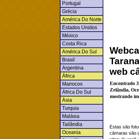
Portugal
Grécia
América Do Norte
Estados Unidos
México
Costa Rica
Webca
América Do Sul
Tarana
Brasil
Argentina
web c
África
Encontrado 3
Marrocos
Zelândia, Oce
África Do Sul
mostrando ima
Ásia
Turquia
Malásia
Tailândia
Estas são foto
Oceania
câmaras são co