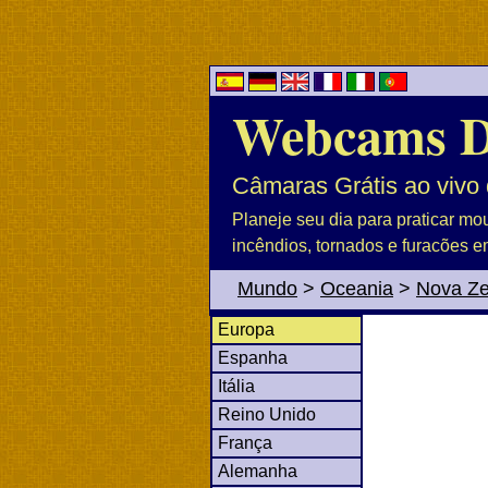
Webcams 
Câmaras Grátis ao vivo 
Planeje seu dia para praticar mo
incêndios, tornados e furacões e
Mundo
>
Oceania
>
Nova Ze
Europa
Espanha
Itália
Reino Unido
França
Alemanha