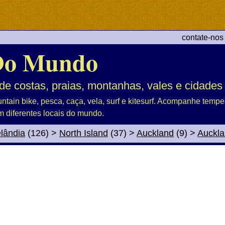
contate-nos
Do Mundo
de costas, praias, montanhas, vales e cidades
untain bike, pesca, caça, vela, surf e kitesurf. Acompanhe tem
m diferentes locais do mundo.
lândia
(126)
>
North Island
(37)
>
Auckland
(9)
>
Auckl