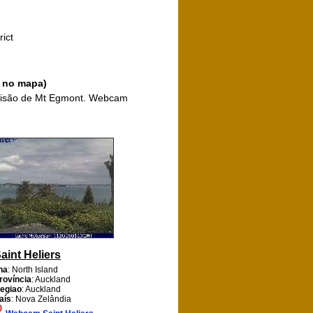
ict
a no mapa)
 visão de Mt Egmont. Webcam
aint Heliers
lha
: North Island
rovíncia
: Auckland
egiao
: Auckland
aís
: Nova Zelândia