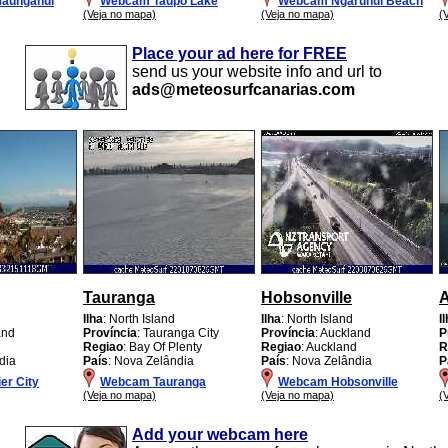
aunganui
Webcam Taupo Lake
Webcam Ngarunui Beach
(Veja no mapa)
(Veja no mapa)
(
Place your ad here for FREE
send us your website info and url to
ads@meteosurfcanarias.com
Tauranga
Hobsonville
Ilha
: North Island
Ilha
: North Island
I
and
Província
: Tauranga City
Província
: Auckland
P
d
Regiao
: Bay Of Plenty
Regiao
: Auckland
R
dia
País
: Nova Zelândia
País
: Nova Zelândia
P
r City
Webcam Tauranga
Webcam Hobsonville
(Veja no mapa)
(Veja no mapa)
(
Add your webcam here