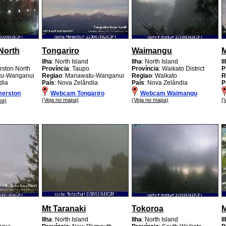
North
Tongariro
Waimangu
Ilha
: North Island
Ilha
: North Island
I
rston North
Província
: Taupo
Província
: Waikato District
P
tu-Wanganui
Regiao
: Manawatu-Wanganui
Regiao
: Waikato
R
dia
País
: Nova Zelândia
País
: Nova Zelândia
P
erston
Webcam Tongariro
Webcam Waimangu
(Veja no mapa)
(Veja no mapa)
(
pa)
Mt Taranaki
Tokoroa
Ilha
: North Island
Ilha
: North Island
I