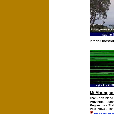
interior mostr
Mt Maungan
Ilha
: North Island
Província
: Taura
Regiao
: Bay Of P
País
: Nova Zelân