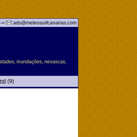
 ->
ads@meteosurfcanarias.com
pestades, inundações, nevascas,
and
(9)