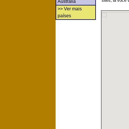
sites, lá você
Austrália
>> Ver mais
países