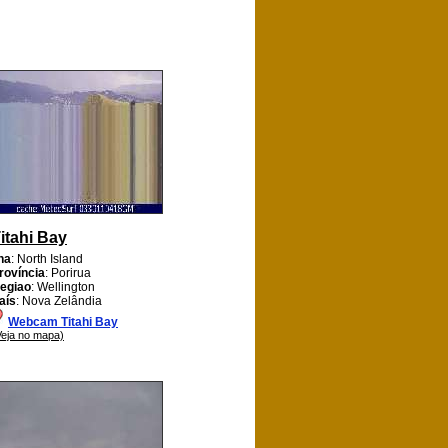
itahi Bay
lha
: North Island
rovíncia
: Porirua
egiao
: Wellington
aís
: Nova Zelândia
Webcam Titahi Bay
Veja no mapa)