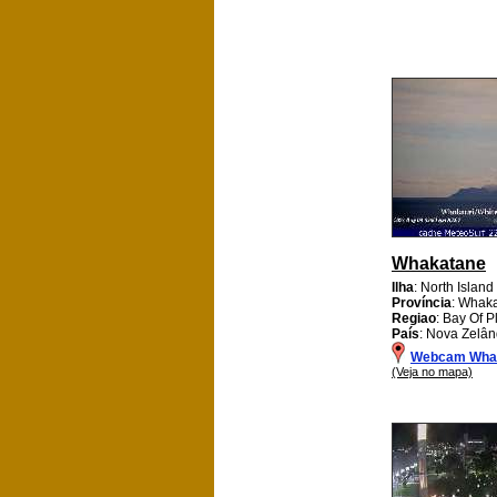
Whakatane
Ilha
: North Island
Província
: Whak
Regiao
: Bay Of P
País
: Nova Zelân
Webcam Wha
(Veja no mapa)