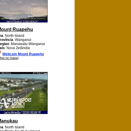
Mount Ruapehu
lha
: North Island
rovíncia
: Wanganui
egiao
: Manawatu-Wanganui
aís
: Nova Zelândia
Webcam Mount Ruapehu
Veja no mapa)
Manukau
lha
: North Island