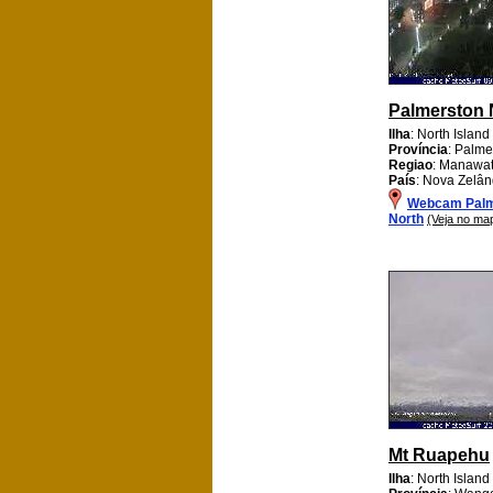
Palmerston 
Ilha
: North Island
Província
: Palme
Regiao
: Manawa
País
: Nova Zelân
Webcam Palm
North
(Veja no ma
Mt Ruapehu
Ilha
: North Island