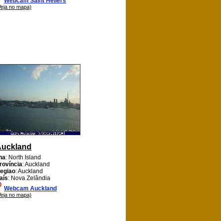
Webcam Saint Heliers
Veja no mapa)
Auckland
lha
: North Island
rovíncia
: Auckland
egiao
: Auckland
aís
: Nova Zelândia
Webcam Auckland
Veja no mapa)