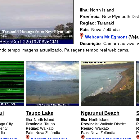
Ilha
: North Island
Província
: New Plymouth Distr
Regiao
: Taranaki
País
: Nova Zelândia
Webcam Mt Egmont
(Vej
Descrição
: Câmara ao vivo,
ando tempo imagens actualizado. Paisagens tempo real web cams.
ui
Taupo Lake
Ngarunui Beach
S
Ilha
: North Island
Ilha
: North Island
I
nga City
Província
: Taupo
Província
: Waikato District
P
lenty
Regiao
: Waikato
Regiao
: Waikato
R
dia
País
: Nova Zelândia
País
: Nova Zelândia
P