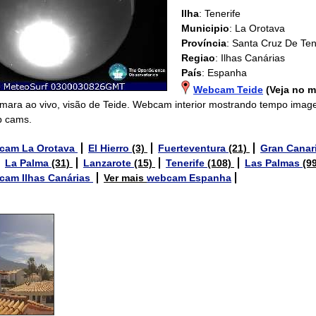
Ilha
: Tenerife
Municipio
: La Orotava
Província
: Santa Cruz De Ten
Regiao
: Ilhas Canárias
País
: Espanha
Webcam Teide
(Veja no 
mara ao vivo, visão de Teide. Webcam interior mostrando tempo imag
b cams.
cam La Orotava
El Hierro
(3)
Fuerteventura
(21)
Gran Canar
La Palma
(31)
Lanzarote
(15)
Tenerife
(108)
Las Palmas
(9
cam Ilhas Canárias
Ver mais
webcam Espanha