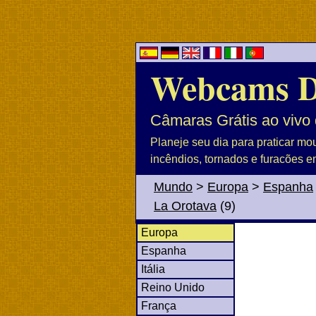
Webcams 
Câmaras Grátis ao vivo 
Planeje seu dia para praticar mo
incêndios, tornados e furacões e
Mundo
>
Europa
>
Espanha
La Orotava
(9)
Europa
Espanha
Itália
Reino Unido
França