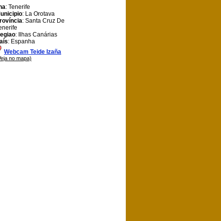
lha
: Tenerife
unicipio
: La Orotava
rovíncia
: Santa Cruz De
enerife
egiao
: Ilhas Canárias
aís
: Espanha
Webcam Teide Izaña
Veja no mapa)