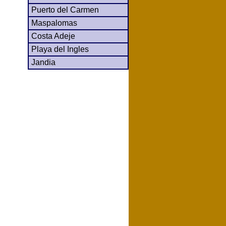
Puerto del Carmen
Maspalomas
Costa Adeje
Playa del Ingles
Jandia