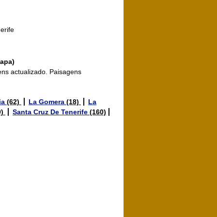
erife
mapa)
ens actualizado. Paisagens
ia
(62)
La Gomera
(18)
La
9)
Santa Cruz De Tenerife
(160)