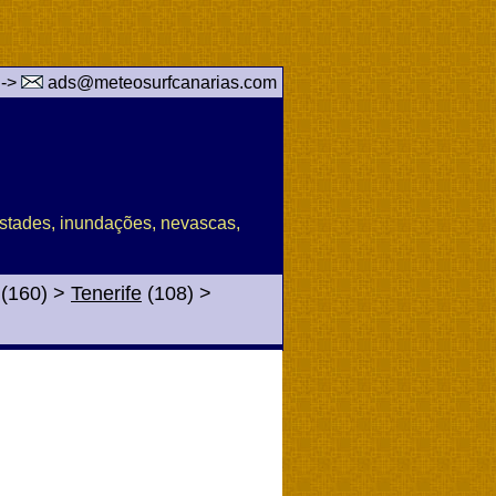
 ->
ads@meteosurfcanarias.com
pestades, inundações, nevascas,
(160)
>
Tenerife
(108)
>