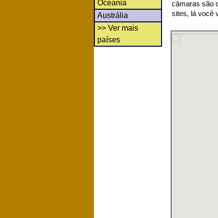
Oceania
câmaras são co
sites, lá você
Austrália
>> Ver mais
países