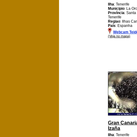
Ilha
: Tenerife
Municipio
: La Or
Província
: Santa
Tenerife
Regiao
: Ilhas Ca
País
: Espanha
Webcam Teid
(Veja no mapa)
Gran Canari
Izaña
Ilha
: Tenerife