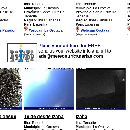
Ilha
: Tenerife
Ilha
: Tenerife
I
otava
Municipio
: La Orotava
Municipio
: La Orotava
M
 Cruz De
Província
: Santa Cruz De
Província
: Santa Cruz De
P
Tenerife
Tenerife
T
nárias
Regiao
: Ilhas Canárias
Regiao
: Ilhas Canárias
R
País
: Espanha
País
: Espanha
P
e Parador
Webcam La Orotava
Webcam Orotava
(Veja no mapa)
(Veja no mapa)
(
Place your ad here for FREE
send us your website info and url to
ads@meteosurfcanarias.com
a desde
Teide desde Izaña
Izaña
Ilha
: Tenerife
Ilha
: Tenerife
Municipio
: La Orotava
Municipio
: La Orotava