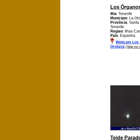
Los Órganos
Ilha
: Tenerife
Municipio
: La Or
Província
: Santa
Tenerife
Regiao
: Ilhas Ca
País
: Espanha
Webcam Los 
Orotava
(Veja no
Teide Parad