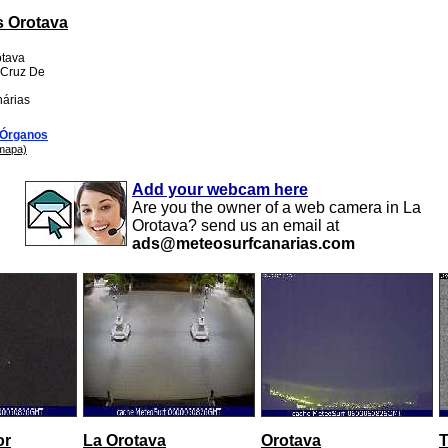
 Orotava
otava
 Cruz De
nárias
Órganos
 mapa)
Add your webcam here
Are you the owner of a web camera in La
Orotava? send us an email at
ads@meteosurfcanarias.com
or
La Orotava
Orotava
T