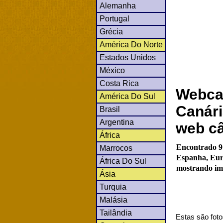
Alemanha
Portugal
Grécia
América Do Norte
Estados Unidos
México
Costa Rica
Webcam
América Do Sul
Canári
Brasil
Argentina
web c
África
Encontrado 9
Marrocos
Espanha, Euro
África Do Sul
mostrando ima
Ásia
Turquia
Malásia
Tailândia
Estas são foto