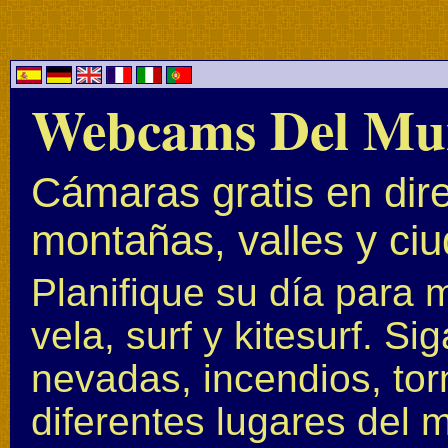
Webcams Del Mu
Cámaras gratis en dire
montañas, valles y ci
Planifique su día para 
vela, surf y kitesurf. S
nevadas, incendios, to
diferentes lugares del 