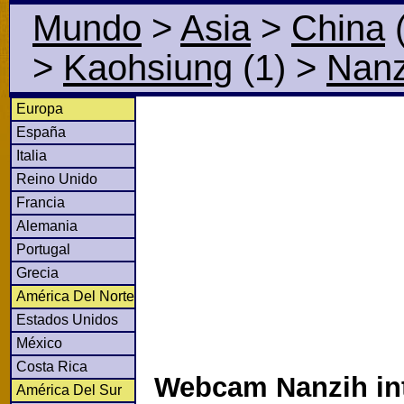
Mundo
>
Asia
>
China
(
>
Kaohsiung
(1)
>
Nanz
Europa
España
Italia
Reino Unido
Francia
Alemania
Portugal
Grecia
América Del Norte
Estados Unidos
México
Costa Rica
Webcam Nanzih int
América Del Sur