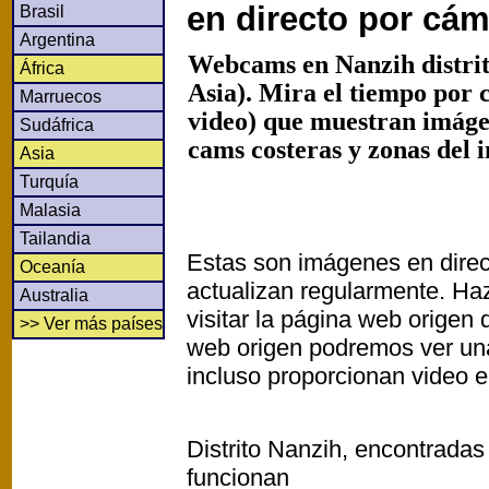
en directo por cá
Brasil
Argentina
Webcams en Nanzih distrit
África
Asia). Mira el tiempo por 
Marruecos
video) que muestran imáge
Sudáfrica
cams costeras y zonas del i
Asia
Turquía
Malasia
Tailandia
Estas son imágenes en direc
Oceanía
actualizan regularmente. Haz
Australia
visitar la página web origen
>> Ver más países
web origen podremos ver un
incluso proporcionan video e
Distrito Nanzih, encontradas
funcionan