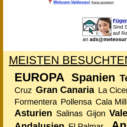
Webcam Valdesqui
(Karte anzeigen)
Fügen
Sind 
auf R
an
ads@meteosurf
MEISTEN BESUCHTEN
EUROPA
Spanien
T
Gran Canaria
Cruz
La Cice
Formentera
Pollensa
Cala Mill
Asturien
Val
Salinas
Gijon
An
Andalusien
El Palmar