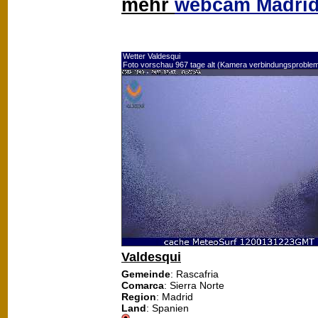
mehr
webcam Madri
Wetter Valdesqui
Foto vorschau 967 tage alt (Kamera verbindungsproble
Valdesqui
Gemeinde
: Rascafria
Comarca
: Sierra Norte
Region
: Madrid
Land
: Spanien