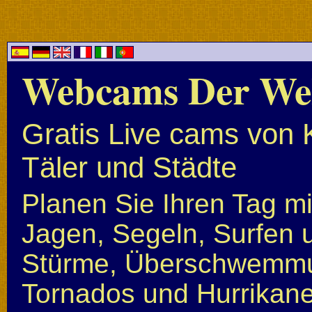
Webcams Der We
Gratis Live cams von 
Täler und Städte
Planen Sie Ihren Tag mi
Jagen, Segeln, Surfen u
Stürme, Überschwemmun
Tornados und Hurrikan