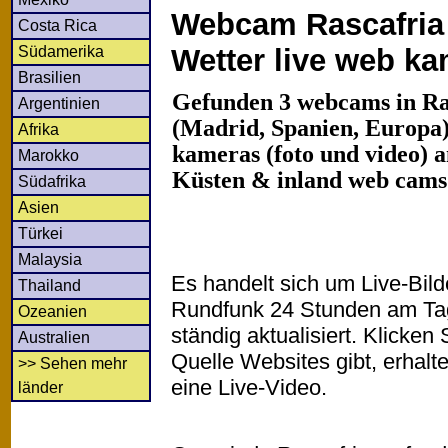
Webcam Rascafria 
Costa Rica
Südamerika
Wetter live web k
Brasilien
Gefunden 3 webcams in Ra
Argentinien
(Madrid, Spanien, Europa)
Afrika
kameras (foto und video) an
Marokko
Küsten & inland web cams
Südafrika
Asien
Türkei
Malaysia
Es handelt sich um Live-Bil
Thailand
Rundfunk 24 Stunden am T
Ozeanien
ständig aktualisiert. Klicken 
Australien
Quelle Websites gibt, erhalt
>> Sehen mehr
eine Live-Video.
länder