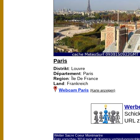
Paris
Distrikt
: Louvre
Département
: Paris
Region
: Île De France
Land
: Frankreich
Webcam Paris
(Karte anzeigen)
Werbe
Schick
URL 
Wetter Sacre Coeur Montmartre
Foto vorschau 3014 tage alt (Kamera verbindungsprobl