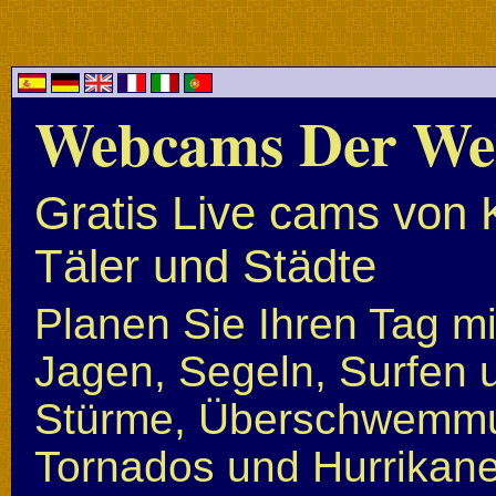
Webcams Der We
Gratis Live cams von 
Täler und Städte
Planen Sie Ihren Tag mi
Jagen, Segeln, Surfen u
Stürme, Überschwemmun
Tornados und Hurrikan