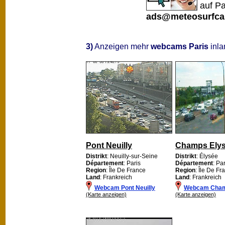
auf Pa
ads@meteosurfca
3)
Anzeigen mehr
webcams Paris
inla
Pont Neuilly
Champs Ely
Distrikt
: Neuilly-sur-Seine
Distrikt
: Élysée
Département
: Paris
Département
: Pa
Region
: Île De France
Region
: Île De Fr
Land
: Frankreich
Land
: Frankreich
Webcam Pont Neuilly
Webcam Cham
(Karte anzeigen)
(Karte anzeigen)