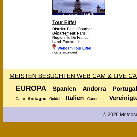
Tour Eiffel
Distrikt
: Palais Bourbon
Département
: Paris
Region
: Île De France
Land
: Frankreich
Webcam Tour Eiffel
(Karte anzeigen)
MEISTEN BESUCHTEN WEB CAM & LIVE C
EUROPA
Spanien
Andorra
Portuga
Italien
Vereinigt
Bretagne
Carro
Guidel
Cannobio
© 2026 Meteosu