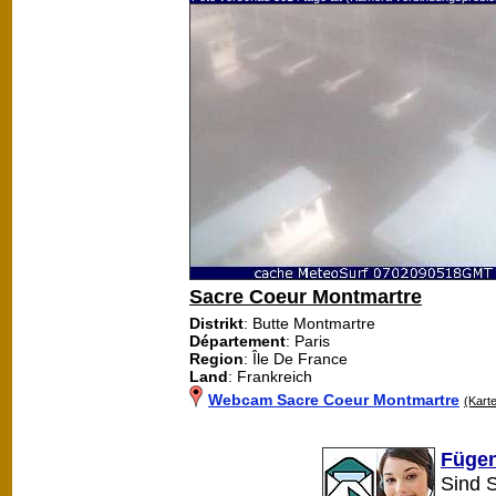
Sacre Coeur Montmartre
Distrikt
: Butte Montmartre
Département
: Paris
Region
: Île De France
Land
: Frankreich
Webcam Sacre Coeur Montmartre
(Kart
Fügen
Sind 