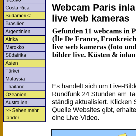
Webcam Paris inla
Costa Rica
Südamerika
live web kameras
Brasilien
Gefunden 11 webcams in P
Argentinien
(Île De France, Frankreic
Afrika
live web kameras (foto und
Marokko
bilder live. Küsten & inla
Südafrika
Asien
Türkei
Malaysia
Es handelt sich um Live-Bil
Thailand
Rundfunk 24 Stunden am T
Ozeanien
ständig aktualisiert. Klicken 
Australien
Quelle Websites gibt, erhalt
>> Sehen mehr
eine Live-Video.
länder