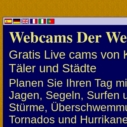
Webcams Der We
Gratis Live cams von 
Täler und Städte
Planen Sie Ihren Tag mi
Jagen, Segeln, Surfen u
Stürme, Überschwemmun
Tornados und Hurrikan