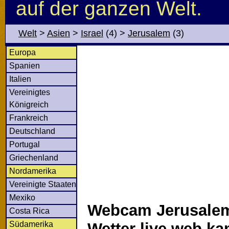
auf der ganzen Welt.
Welt
>
Asien
>
Israel
(4)
>
Jerusalem
(3)
Europa
Spanien
Italien
Vereinigtes
Königreich
Frankreich
Deutschland
Portugal
Griechenland
Nordamerika
Vereinigte Staaten
Mexiko
Webcam Jerusalem
Costa Rica
Südamerika
Wetter live web k