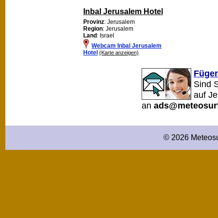
Inbal Jerusalem Hotel
Provinz
: Jerusalem
Region
: Jerusalem
Land
: Israel
Webcam Inbal Jerusalem
Hotel
(Karte anzeigen)
Fügen
Sind 
auf J
an
ads@meteosurf
© 2026 Meteosu