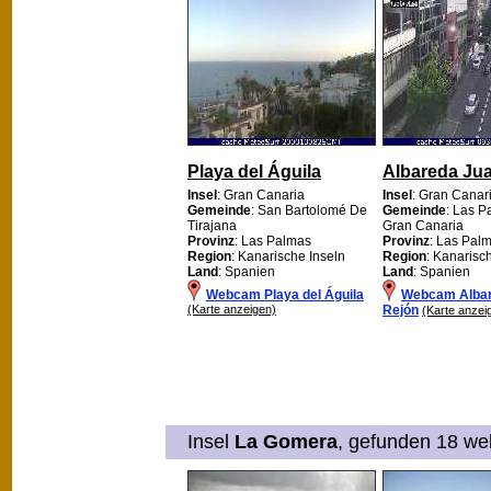
Playa del Águila
Albareda Ju
Insel
: Gran Canaria
Insel
: Gran Canar
Gemeinde
: San Bartolomé De
Gemeinde
: Las 
Tirajana
Gran Canaria
Provinz
: Las Palmas
Provinz
: Las Pal
Region
: Kanarische Inseln
Region
: Kanarisc
Land
: Spanien
Land
: Spanien
Webcam Playa del Águila
Webcam Albar
(Karte anzeigen)
Rejón
(Karte anzei
Insel
La Gomera
, gefunden 18 web