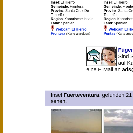
Insel
: El Hierro
Insel
: El Hierro
Gemeinde
: Frontera
Gemeinde
: Front
Provinz
: Santa Cruz De
Provinz
: Santa C
Tenerife
Tenerife
Region
: Kanarische Inseln
Region
: Kanarisc
Land
: Spanien
Land
: Spanien
Webcam El Hierro
Webcam El Hi
Frontera
Puntas
(Karte anzeigen)
(Karte anze
Fügen
Sind 
auf K
eine E-Mail an
ads
Insel
Fuerteventura
, gefunden 21 
sehen.