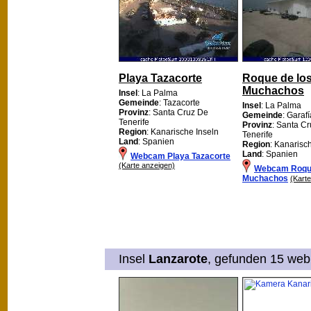
Playa Tazacorte
Roque de lo
Muchachos
Insel
: La Palma
Gemeinde
: Tazacorte
Insel
: La Palma
Provinz
: Santa Cruz De
Gemeinde
: Garafí
Tenerife
Provinz
: Santa C
Region
: Kanarische Inseln
Tenerife
Land
: Spanien
Region
: Kanarisc
Land
: Spanien
Webcam Playa Tazacorte
(Karte anzeigen)
Webcam Roque
Muchachos
(Kart
Insel
Lanzarote
, gefunden 15 web 