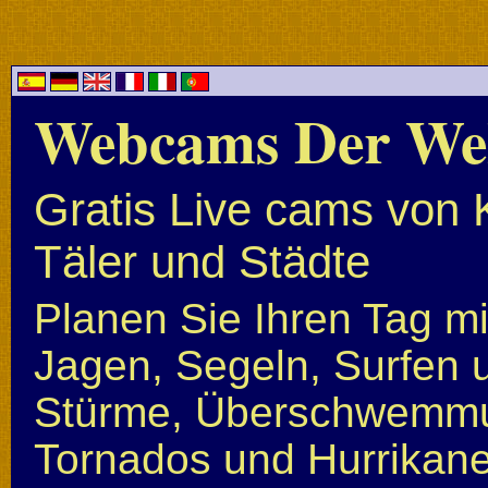
Webcams Der We
Gratis Live cams von 
Täler und Städte
Planen Sie Ihren Tag mi
Jagen, Segeln, Surfen u
Stürme, Überschwemmun
Tornados und Hurrikan