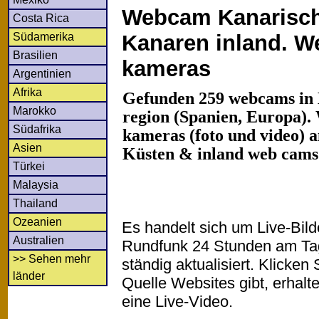
Webcam Kanarisch
Costa Rica
Südamerika
Kanaren inland. We
Brasilien
kameras
Argentinien
Afrika
Gefunden 259 webcams in 
Marokko
region (Spanien, Europa). 
Südafrika
kameras (foto und video) an
Asien
Küsten & inland web cams
Türkei
Malaysia
Thailand
Ozeanien
Es handelt sich um Live-Bil
Australien
Rundfunk 24 Stunden am T
>> Sehen mehr
ständig aktualisiert. Klicken 
länder
Quelle Websites gibt, erhalt
eine Live-Video.