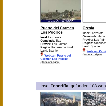
Puerto del Carmen
Orzola
Los Pocillos
Insel
: Lanzarote
Gemeinde
: Haría
Insel
: Lanzarote
Provinz
: Las Pal
Gemeinde
: Tías
Region
: Kanarisc
Provinz
: Las Palmas
Land
: Spanien
Region
: Kanarische Inseln
Land
: Spanien
Webcam Orzo
(Karte anzeigen)
Webcam Puerto del
Carmen Los Pocillos
(Karte anzeigen)
Insel
Teneriffa
, gefunden 108 web 