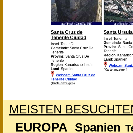
Santa Cruz de
Santa Ursula
Tenerife Ciudad
Insel
: Teneriffa
Gemeinde
: Santa
Insel
: Teneriffa
Provinz
: Santa C
Gemeinde
: Santa Cruz De
Tenerife
Tenerife
Region
: Kanarisc
Provinz
: Santa Cruz De
Land
: Spanien
Tenerife
Region
: Kanarische Inseln
Webcam Santa
Land
: Spanien
(Karte anzeigen)
Webcam Santa Cruz de
Tenerife Ciudad
(Karte anzeigen)
MEISTEN BESUCHTEN
EUROPA
Spanien
T