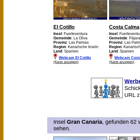
El Cotillo
Costa Calma
Insel
: Fuerteventura
Insel
: Fuerteventu
Gemeinde
: La Oliva
Gemeinde
: Pájar
Provinz
: Las Palmas
Provinz
: Las Pal
Region
: Kanarische Inseln
Region
: Kanarisc
Land
: Spanien
Land
: Spanien
Webcam El Cotillo
Webcam Cost
(Karte anzeigen)
(Karte anzeigen)
Werbe
Schick
URL 
Insel
Gran Canaria
, gefunden 62 
sehen.