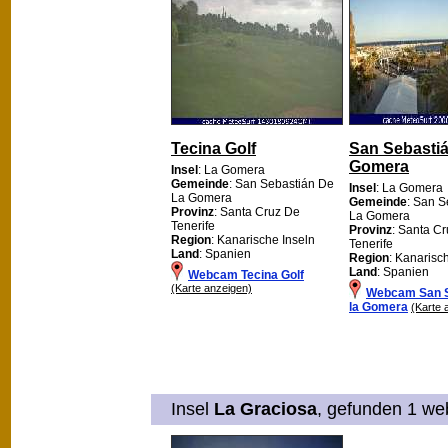
Tecina Golf
San Sebastiá
Gomera
Insel
: La Gomera
Gemeinde
: San Sebastián De
Insel
: La Gomera
La Gomera
Gemeinde
: San S
Provinz
: Santa Cruz De
La Gomera
Tenerife
Provinz
: Santa C
Region
: Kanarische Inseln
Tenerife
Land
: Spanien
Region
: Kanarisc
Land
: Spanien
Webcam Tecina Golf
(Karte anzeigen)
Webcam San S
la Gomera
(Karte 
Insel
La Graciosa
, gefunden 1 web