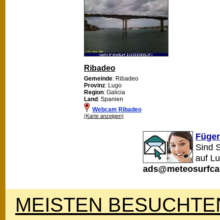
Ribadeo
Gemeinde
: Ribadeo
Provinz
: Lugo
Region
: Galicia
Land
: Spanien
Webcam Ribadeo
(Karte anzeigen)
Fügen
Sind 
auf L
ads@meteosurfca
MEISTEN BESUCHTEN