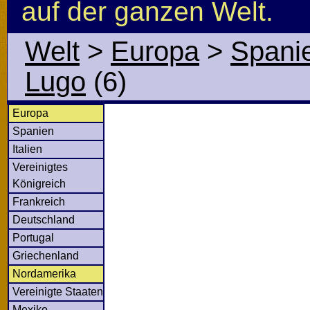
auf der ganzen Welt.
Welt
>
Europa
>
Spani
Lugo
(6)
Europa
Spanien
Italien
Vereinigtes
Königreich
Frankreich
Deutschland
Portugal
Griechenland
Nordamerika
Vereinigte Staaten
Mexiko