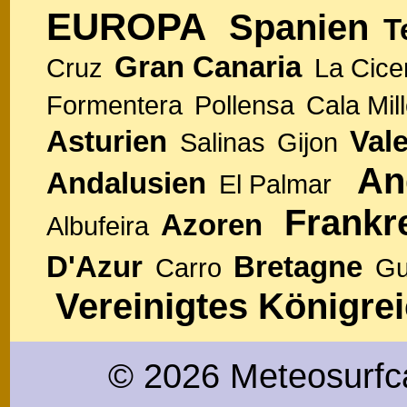
EUROPA
Spanien
T
Gran Canaria
Cruz
La Cice
Formentera
Pollensa
Cala Mill
Asturien
Val
Salinas
Gijon
An
Andalusien
El Palmar
Frankr
Azoren
Albufeira
D'Azur
Bretagne
Carro
Gu
Vereinigtes Königre
© 2026 Meteosurfc