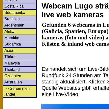
Webcam Lugo strä
Costa Rica
Südamerika
live web kameras
Brasilien
Gefunden 6 webcams in Lu
Argentinien
(Galicia, Spanien, Europa)
Afrika
kameras (foto und video) an
Marokko
Küsten & inland web cams
Südafrika
Asien
Türkei
Malaysia
Es handelt sich um Live-Bil
Thailand
Rundfunk 24 Stunden am T
Ozeanien
ständig aktualisiert. Klicken 
Australien
Quelle Websites gibt, erhalt
>> Sehen mehr
eine Live-Video.
länder