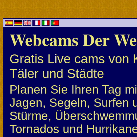
Webcams Der We
Gratis Live cams von 
Täler und Städte
Planen Sie Ihren Tag mi
Jagen, Segeln, Surfen u
Stürme, Überschwemmun
Tornados und Hurrikan