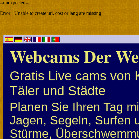
--unexpected--
Error - Unable to create url, cost or lang are missing
Webcams Der We
Gratis Live cams von 
Täler und Städte
Planen Sie Ihren Tag mi
Jagen, Segeln, Surfen u
Stürme, Überschwemmun