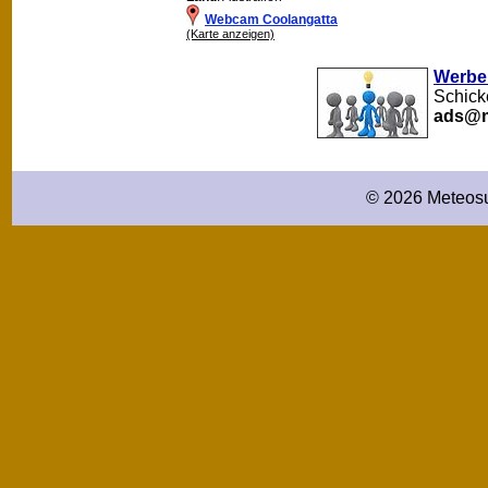
Webcam Coolangatta
(Karte anzeigen)
Werbe
Schick
ads@m
© 2026 Meteosu