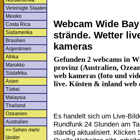
Vereinigte Staaten
Mexiko
Webcam Wide Bay 
Costa Rica
Südamerika
strände. Wetter li
Brasilien
kameras
Argentinien
Afrika
Gefunden 2 webcams in Wi
Marokko
provinz (Australien, Ozean
Südafrika
web kameras (foto und vide
Asien
live. Küsten & inland web
Türkei
Malaysia
Thailand
Ozeanien
Es handelt sich um Live-Bil
Australien
Rundfunk 24 Stunden am T
>> Sehen mehr
ständig aktualisiert. Klicken 
länder