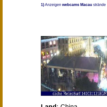
1)
Anzeigen
webcams Macau
strände 
Land
: China