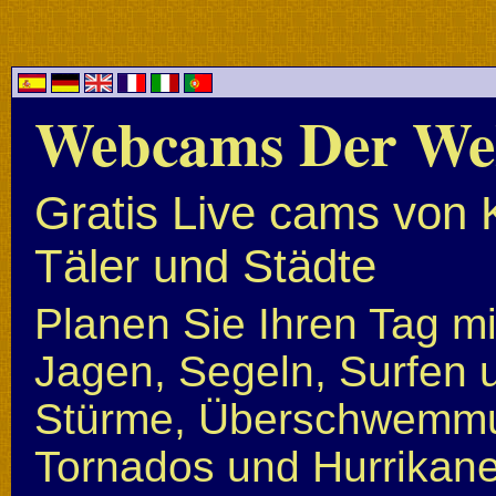
Webcams Der We
Gratis Live cams von 
Täler und Städte
Planen Sie Ihren Tag mi
Jagen, Segeln, Surfen u
Stürme, Überschwemmun
Tornados und Hurrikan