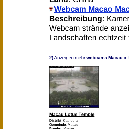
Webcam Macao Ma
Beschreibung
: Kamer
Webcam strände anzeige
Landschaften echtzeit
2)
Anzeigen mehr
webcams Macau
inl
Macau Lotus Temple
Distrikt
: Cathedral
Gemeinde
: Macau
Provinz
: Macau