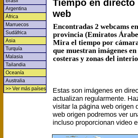
Tiempo en directo
Brasil
Argentina
web
África
Marruecos
Encontradas 2 webcams 
Sudáfrica
provincia (Emiratos Árabes
Asia
Mira el tiempo por cámaras
Turquía
que muestran imágenes en
Malasia
costeras y zonas del interi
Tailandia
Oceanía
Australia
>> Ver más países
Estas son imágenes en direc
actualizan regularmente. Haz
visitar la página web origen
web origen podremos ver un
incluso proporcionan video e