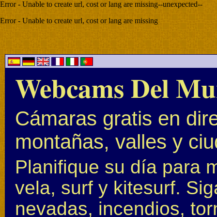
Error - Unable to create url, cost or lang are missing--unexpected--
Error - Unable to create url, cost or lang are missing
Webcams Del Mu
Cámaras gratis en dire
montañas, valles y ci
Planifique su día para 
vela, surf y kitesurf. S
nevadas, incendios, to