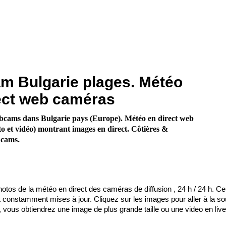
 Bulgarie plages. Météo
ect web caméras
bcams dans Bulgarie pays (Europe). Météo en direct web
o et vidéo) montrant images en direct. Côtières &
 cams.
otos de la météo en direct des caméras de diffusion , 24 h / 24 h. C
onstamment mises à jour. Cliquez sur les images pour aller à la so
 vous obtiendrez une image de plus grande taille ou une video en live