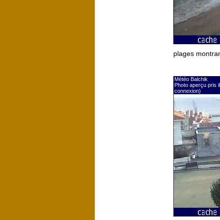
plages montra
Météo Balchik
Photo aperçu pris 
connexion)