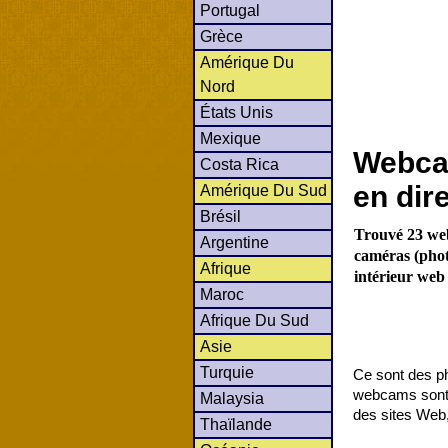
Portugal
Grèce
Amérique Du
Nord
États Unis
Mexique
Webcam
Costa Rica
en dir
Amérique Du Sud
Brésil
Trouvé 23 we
Argentine
caméras (phot
Afrique
intérieur web
Maroc
Afrique Du Sud
Asie
Turquie
Ce sont des ph
webcams sont c
Malaysia
des sites Web,
Thaïlande