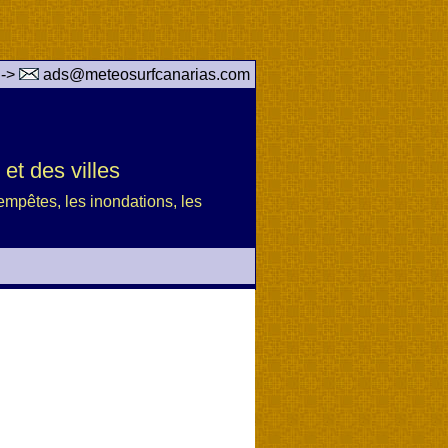
 ->
ads@meteosurfcanarias.com
et des villes
 tempêtes, les inondations, les