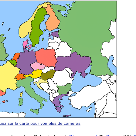
quez sur la carte pour voir plus de caméras