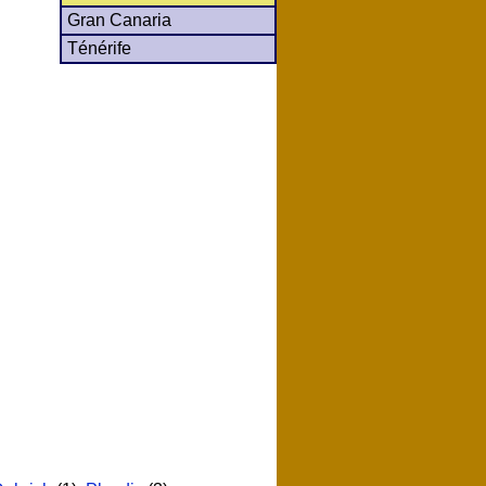
Gran Canaria
Ténérife