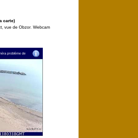
la carte)
ct, vue de Obzor. Webcam
améra problème de