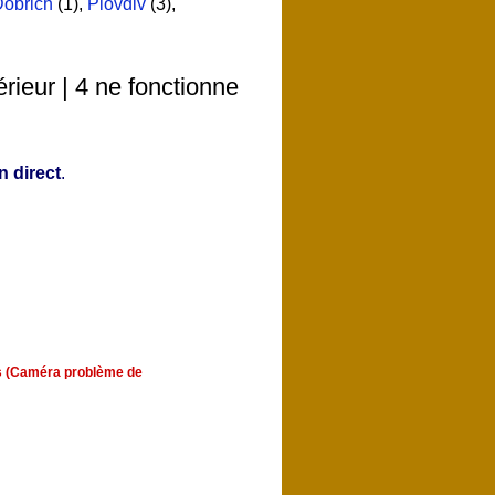
obrich
(1)
,
Plovdiv
(3)
,
rieur | 4 ne fonctionne
 direct
.
urs (Caméra problème de