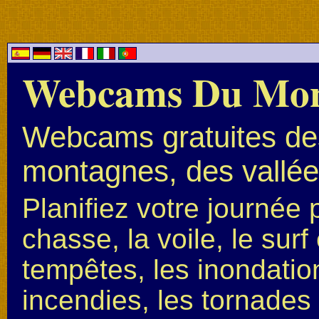
Webcams Du Mo
Webcams gratuites des
montagnes, des vallées
Planifiez votre journée 
chasse, la voile, le surf 
tempêtes, les inondation
incendies, les tornades