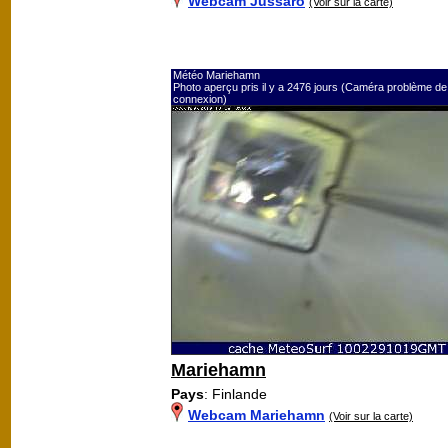
Webcam Jussarö
(Voir sur la carte)
Météo Mariehamn
Photo aperçu pris il y a 2476 jours (Caméra problème de
connexion)
Mariehamn
Pays
: Finlande
Webcam Mariehamn
(Voir sur la carte)