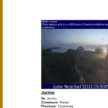
Météo Jurmo
Photo aperçu pris il y a 2636 jours (Caméra problème de
connexion)
Jurmo
île
: Jurmo
Commune
: Korpo
Province
: Turunmaa