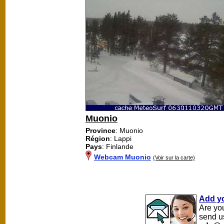
Muonio
Province
: Muonio
Région
: Lappi
Pays
: Finlande
Webcam Muonio
(Voir sur la carte)
Add y
Are yo
send u