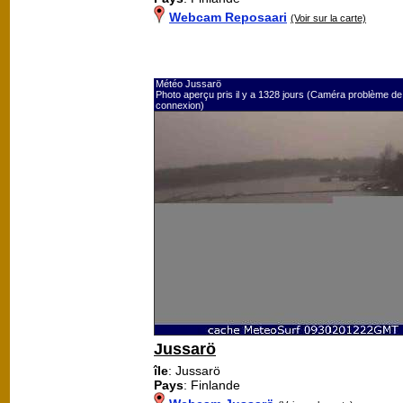
Webcam Reposaari
(Voir sur la carte)
Météo Jussarö
Photo aperçu pris il y a 1328 jours (Caméra problème de
connexion)
Jussarö
île
: Jussarö
Pays
: Finlande