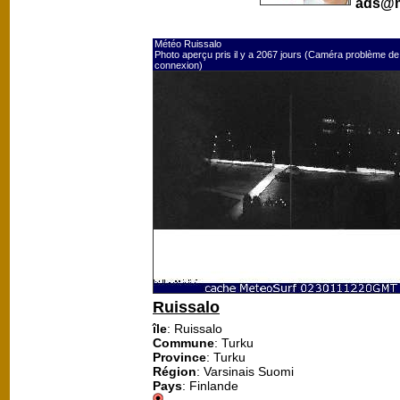
ads@m
Météo Ruissalo
Photo aperçu pris il y a 2067 jours (Caméra problème de
connexion)
Ruissalo
île
: Ruissalo
Commune
: Turku
Province
: Turku
Région
: Varsinais Suomi
Pays
: Finlande