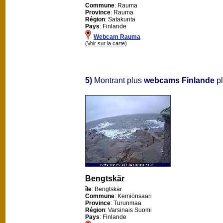
Commune
: Rauma
Province
: Rauma
Région
: Satakunta
Pays
: Finlande
Webcam Rauma
(Voir sur la carte)
5)
Montrant plus
webcams Finlande
pl
Bengtskär
île
: Bengtskär
Commune
: Kemiönsaari
Province
: Turunmaa
Région
: Varsinais Suomi
Pays
: Finlande