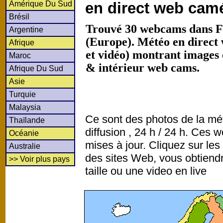
Amérique Du Sud
en direct web cam
Brésil
Trouvé 30 webcams dans F
Argentine
(Europe). Météo en direct
Afrique
et vidéo) montrant images 
Maroc
& intérieur web cams.
Afrique Du Sud
Asie
Turquie
Malaysia
Ce sont des photos de la mé
Thaïlande
diffusion , 24 h / 24 h. Ce
Océanie
mises à jour. Cliquez sur les
Australie
des sites Web, vous obtiend
>> Voir plus pays
taille ou une video en live