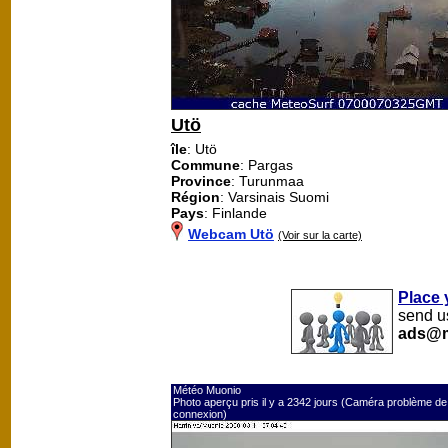
Utö
île
: Utö
Commune
: Pargas
Province
: Turunmaa
Région
: Varsinais Suomi
Pays
: Finlande
Webcam Utö
(Voir sur la carte)
Place 
send us
ads@m
Météo Muonio
Photo aperçu pris il y a 2342 jours (Caméra problème de
connexion)