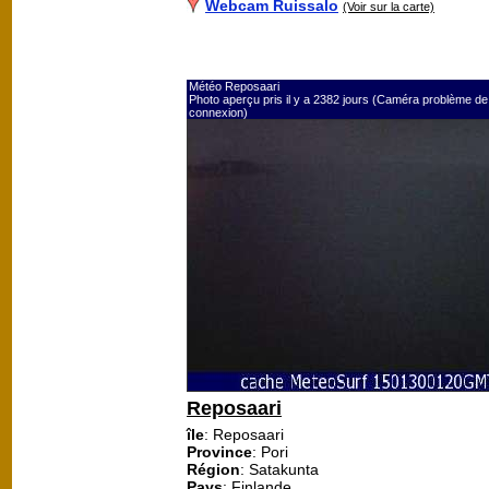
Webcam Ruissalo
(Voir sur la carte)
Météo Reposaari
Photo aperçu pris il y a 2382 jours (Caméra problème de
connexion)
Reposaari
île
: Reposaari
Province
: Pori
Région
: Satakunta
Pays
: Finlande