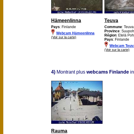
Hämeenlinna
Teuva
Pays
: Finlande
Commune
: Teuva
Province
: Suupoh
Webcam Hämeenlinna
Région
: Etelä Po
(Voir sur la carte)
Pays
: Finlande
Webcam Teuv
(Voir sur la carte)
4)
Montrant plus
webcams Finlande
in
Rauma