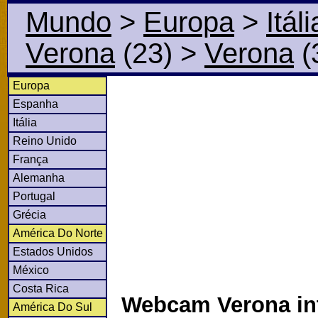
Mundo
>
Europa
>
Itáli
Verona
(23)
>
Verona
(
Europa
Espanha
Itália
Reino Unido
França
Alemanha
Portugal
Grécia
América Do Norte
Estados Unidos
México
Costa Rica
Webcam Verona int
América Do Sul