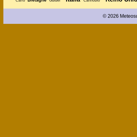
Carro
Guidel
Cannobio
© 2026 Meteosu