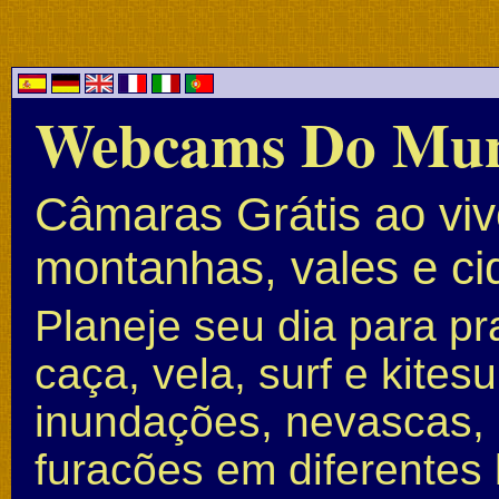
Webcams Do Mu
Câmaras Grátis ao vivo
montanhas, vales e c
Planeje seu dia para pr
caça, vela, surf e kite
inundações, nevascas, 
furacões em diferentes