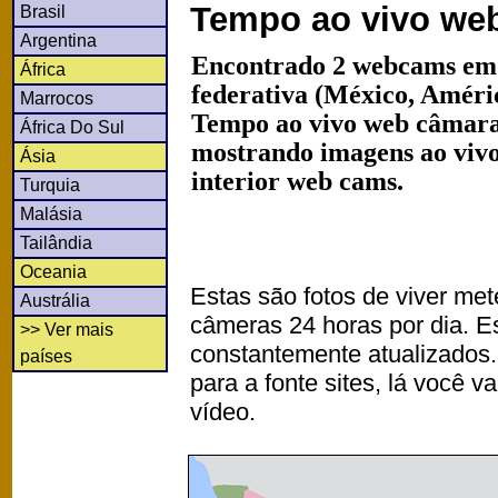
Tempo ao vivo we
Brasil
Argentina
Encontrado 2 webcams em
África
federativa (México, Améri
Marrocos
Tempo ao vivo web câmaras
África Do Sul
mostrando imagens ao vivo
Ásia
interior web cams.
Turquia
Malásia
Tailândia
Oceania
Estas são fotos de viver met
Austrália
câmeras 24 horas por dia. 
>> Ver mais
constantemente atualizados.
países
para a fonte sites, lá você 
vídeo.