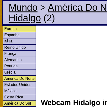
Mundo
>
América Do N
Hidalgo
(2)
Europa
Espanha
Itália
Reino Unido
França
Alemanha
Portugal
Grécia
América Do Norte
Estados Unidos
México
Costa Rica
Webcam Hidalgo in
América Do Sul