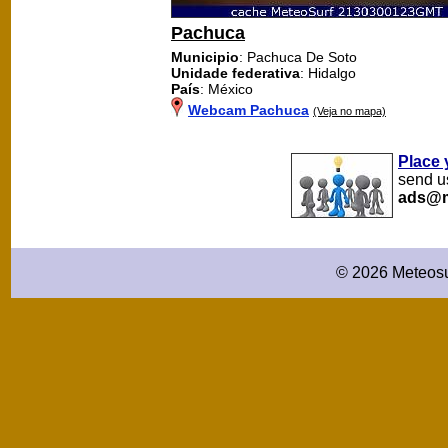
Pachuca
Municipio
: Pachuca De Soto
Unidade federativa
: Hidalgo
País
: México
Webcam Pachuca
(Veja no mapa)
Place 
send us
ads@m
© 2026 Meteosu