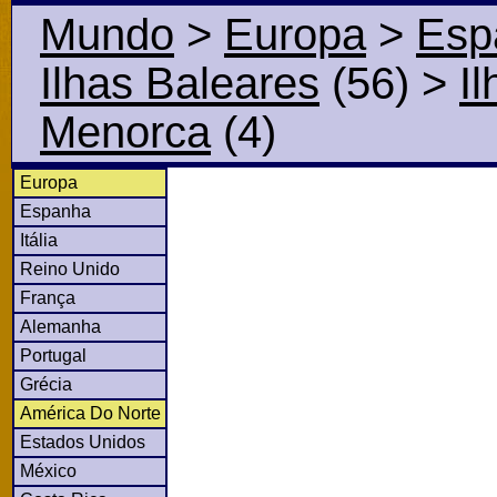
Mundo
>
Europa
>
Esp
Ilhas Baleares
(56)
>
I
Menorca
(4)
Europa
Espanha
Itália
Reino Unido
França
Alemanha
Portugal
Grécia
América Do Norte
Estados Unidos
México