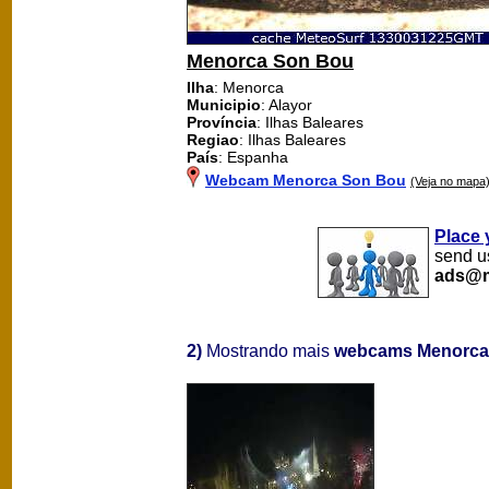
Menorca Son Bou
Ilha
: Menorca
Municipio
: Alayor
Província
: Ilhas Baleares
Regiao
: Ilhas Baleares
País
: Espanha
Webcam Menorca Son Bou
(Veja no mapa
Place 
send us
ads@m
2)
Mostrando mais
webcams Menorca