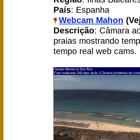
País
: Espanha
Webcam Mahon
(Ve
Descrição
: Câmara a
praias mostrando temp
tempo real web cams.
Tempo Menorca Son Bou
Foto realizada 248 dias atrás (Câmara problema de con