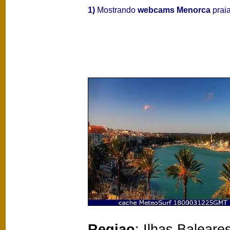
1)
Mostrando
webcams Menorca
praia
Regiao
: Ilhas Baleare