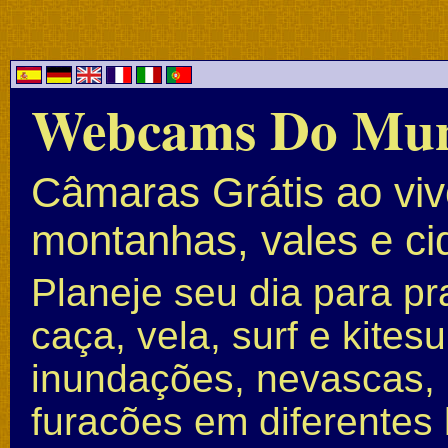
Webcams Do Mu
Câmaras Grátis ao vivo
montanhas, vales e c
Planeje seu dia para pr
caça, vela, surf e kite
inundações, nevascas, 
furacões em diferentes