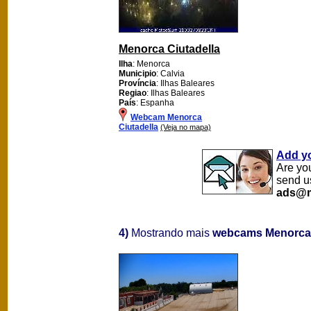
Menorca Ciutadella
Ilha
: Menorca
Municipio
: Calvia
Província
: Ilhas Baleares
Regiao
: Ilhas Baleares
País
: Espanha
Webcam Menorca
Ciutadella
(Veja no mapa)
Add y
Are yo
send u
ads@m
4)
Mostrando mais
webcams Menorca