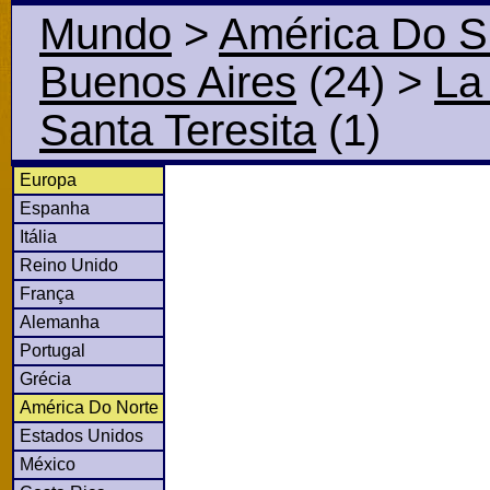
Mundo
>
América Do S
Buenos Aires
(24)
>
La
Santa Teresita
(1)
Europa
Espanha
Itália
Reino Unido
França
Alemanha
Portugal
Grécia
América Do Norte
Estados Unidos
México