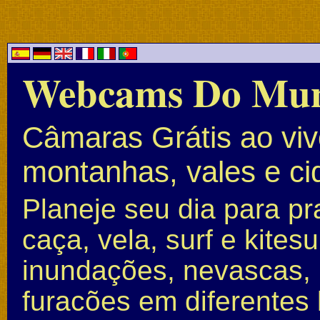
Webcams Do Mu
Câmaras Grátis ao vivo
montanhas, vales e c
Planeje seu dia para pr
caça, vela, surf e kite
inundações, nevascas, 
furacões em diferentes