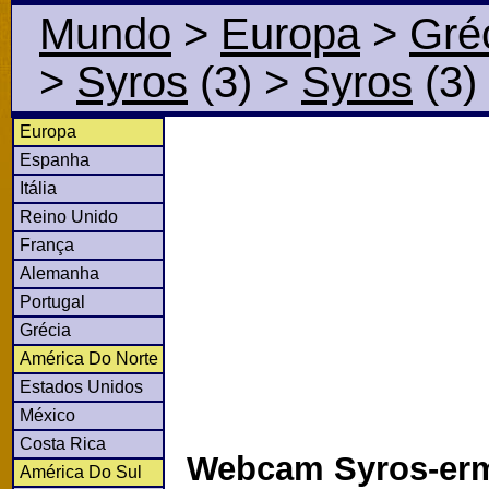
Mundo
>
Europa
>
Gré
>
Syros
(3)
>
Syros
(3)
Europa
Espanha
Itália
Reino Unido
França
Alemanha
Portugal
Grécia
América Do Norte
Estados Unidos
México
Costa Rica
Webcam Syros-er
América Do Sul