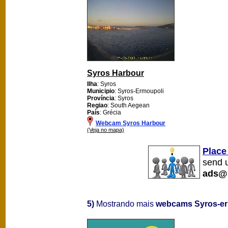
Syros Harbour
Ilha
: Syros
Municipio
: Syros-Ermoupoli
Província
: Syros
Regiao
: South Aegean
País
: Grécia
Webcam Syros Harbour
(Veja no mapa)
Place
send u
ads@
5)
Mostrando mais
webcams Syros-er