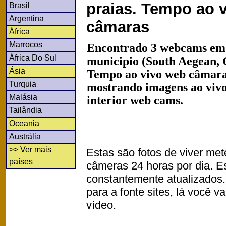
praias. Tempo ao 
Brasil
Argentina
câmaras
África
Marrocos
Encontrado 3 webcams em
África Do Sul
municipio (South Aegean, 
Ásia
Tempo ao vivo web câmaras
Turquia
mostrando imagens ao vivo
Malásia
interior web cams.
Tailândia
Oceania
Austrália
>> Ver mais
Estas são fotos de viver met
países
câmeras 24 horas por dia. 
constantemente atualizados.
para a fonte sites, lá você 
vídeo.