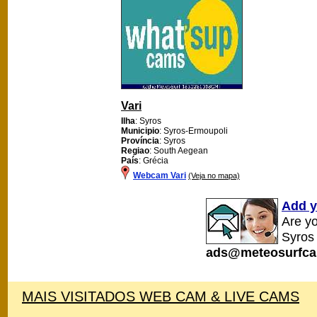
Vari
Ilha
: Syros
Municipio
: Syros-Ermoupoli
Província
: Syros
Regiao
: South Aegean
País
: Grécia
Webcam Vari
(Veja no mapa)
Add y
Are y
Syros
ads@meteosurfca
MAIS VISITADOS WEB CAM & LIVE CAMS