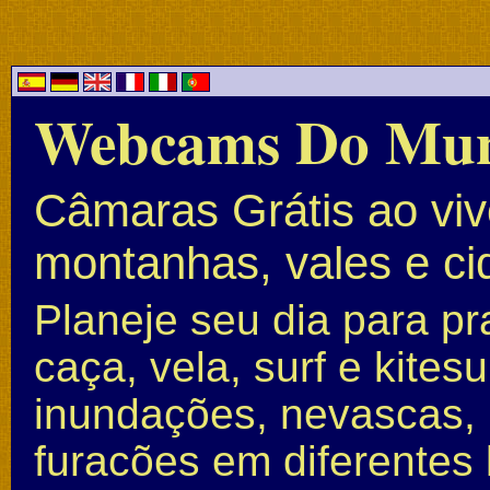
Webcams Do Mu
Câmaras Grátis ao vivo
montanhas, vales e c
Planeje seu dia para pr
caça, vela, surf e kite
inundações, nevascas, 
furacões em diferentes