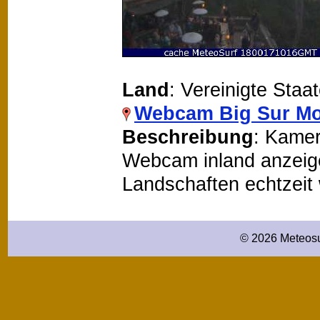
Land
: Vereinigte Staa
Webcam Big Sur Mo
Beschreibung
: Kamer
Webcam inland anzeigen
Landschaften echtzeit
© 2026 Meteosu