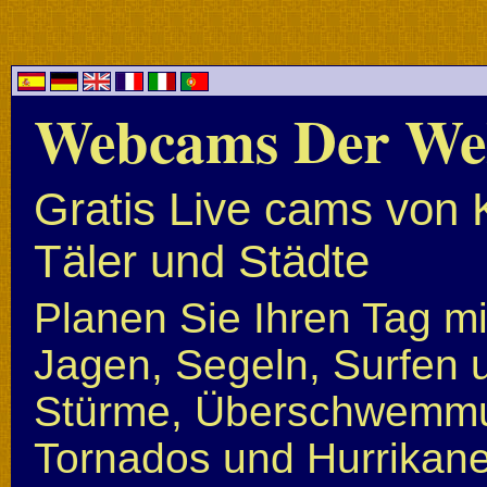
Webcams Der We
Gratis Live cams von 
Täler und Städte
Planen Sie Ihren Tag mi
Jagen, Segeln, Surfen u
Stürme, Überschwemmun
Tornados und Hurrikan