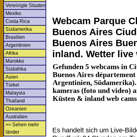
Vereinigte Staaten
Mexiko
Webcam Parque C
Costa Rica
Südamerika
Buenos Aires Ciu
Brasilien
Buenos Aires Buen
Argentinien
inland. Wetter liv
Afrika
Marokko
Gefunden 5 webcams in C
Südafrika
Buenos Aires département 
Asien
Argentinien, Südamerika).
Türkei
kameras (foto und video) an
Malaysia
Küsten & inland web cams
Thailand
Ozeanien
Australien
>> Sehen mehr
Es handelt sich um Live-Bil
länder