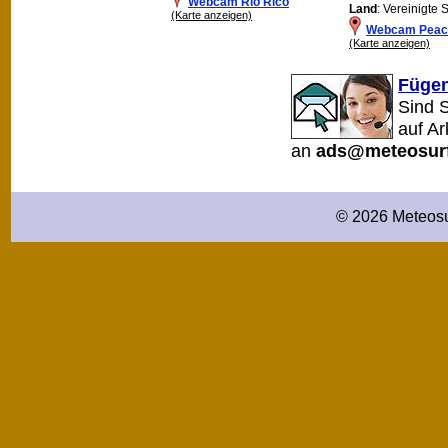
Webcam Rio Rico
Land
: Vereinigte 
(Karte anzeigen)
Webcam Peac
(Karte anzeigen)
Fügen
Sind 
auf A
an
ads@meteosurf
© 2026 Meteosu