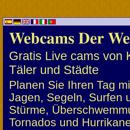
Webcams Der We
Gratis Live cams von 
Täler und Städte
Planen Sie Ihren Tag mi
Jagen, Segeln, Surfen u
Stürme, Überschwemmun
Tornados und Hurrikan