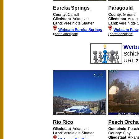
Eureka Springs
Paragould
County
: Carroll
County
: Greene
Gliedstaat
: Arkansas
Gliedstaat
: Arkan
Land
: Vereinigte Staaten
Land
: Vereinigte 
Webcam Eureka Springs
Webcam Para
(Karte anzeigen)
(Karte anzeigen)
Werbe
Schick
URL 
Rio Rico
Peach Orcha
Gliedstaat
: Arkansas
Gemeinde
: Peac
Land
: Vereinigte Staaten
County
: Clay
Gliedstaat
: Arkan