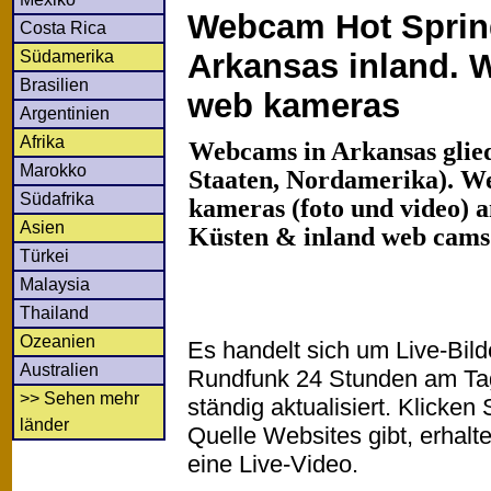
Webcam Hot Sprin
Costa Rica
Südamerika
Arkansas inland. W
Brasilien
web kameras
Argentinien
Afrika
Webcams in Arkansas glied
Marokko
Staaten, Nordamerika). We
Südafrika
kameras (foto und video) an
Asien
Küsten & inland web cams
Türkei
Malaysia
Thailand
Ozeanien
Es handelt sich um Live-Bil
Australien
Rundfunk 24 Stunden am T
>> Sehen mehr
ständig aktualisiert. Klicken 
länder
Quelle Websites gibt, erhalt
eine Live-Video.