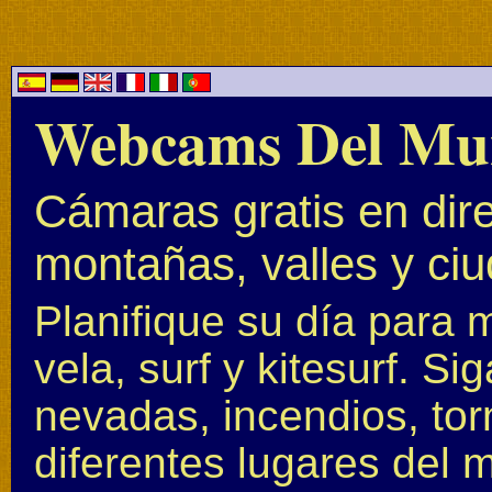
Webcams Del Mu
Cámaras gratis en dire
montañas, valles y ci
Planifique su día para 
vela, surf y kitesurf. S
nevadas, incendios, to
diferentes lugares del 