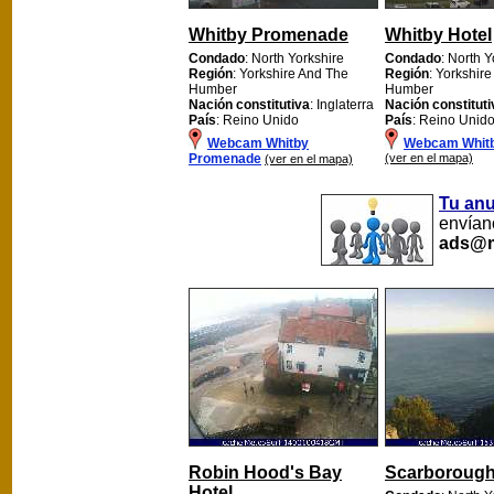
Whitby Promenade
Whitby Hotel
Condado
: North Yorkshire
Condado
: North Y
Región
: Yorkshire And The
Región
: Yorkshir
Humber
Humber
Nación constitutiva
: Inglaterra
Nación constituti
País
: Reino Unido
País
: Reino Unid
Webcam Whitby
Webcam Whitb
Promenade
(ver en el mapa)
(ver en el mapa)
Tu an
envíano
ads@m
Robin Hood's Bay
Scarboroug
Hotel