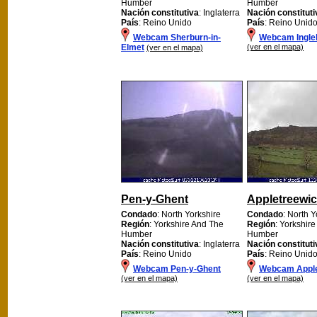
Humber
Humber
Nación constitutiva
: Inglaterra
Nación constituti
País
: Reino Unido
País
: Reino Unid
Webcam Sherburn-in-
Webcam Ingle
Elmet
(ver en el mapa)
(ver en el mapa)
Pen-y-Ghent
Appletreewi
Condado
: North Yorkshire
Condado
: North Y
Región
: Yorkshire And The
Región
: Yorkshir
Humber
Humber
Nación constitutiva
: Inglaterra
Nación constituti
País
: Reino Unido
País
: Reino Unid
Webcam Pen-y-Ghent
Webcam Apple
(ver en el mapa)
(ver en el mapa)