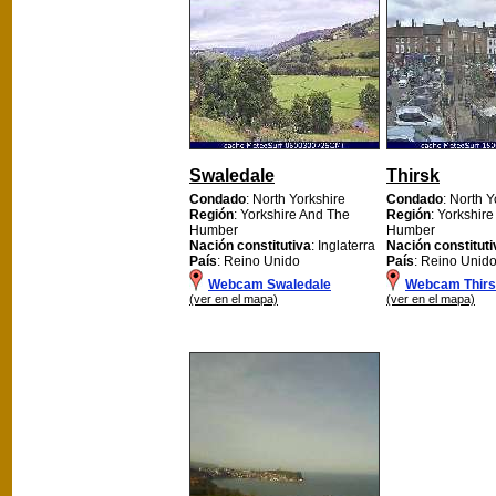
Swaledale
Thirsk
Condado
: North Yorkshire
Condado
: North Y
Región
: Yorkshire And The
Región
: Yorkshir
Humber
Humber
Nación constitutiva
: Inglaterra
Nación constituti
País
: Reino Unido
País
: Reino Unid
Webcam Swaledale
Webcam Thir
(ver en el mapa)
(ver en el mapa)