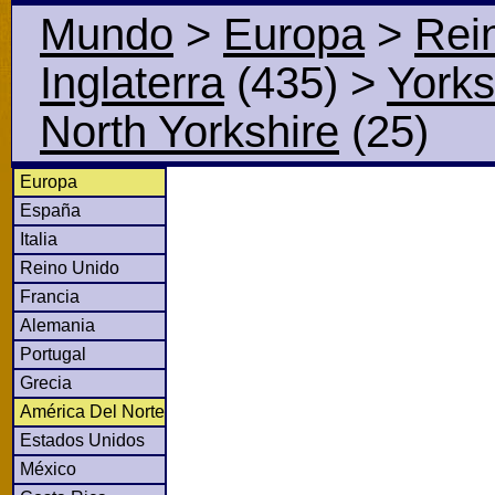
Mundo
>
Europa
>
Rei
Inglaterra
(435)
>
York
North Yorkshire
(25)
Europa
España
Italia
Reino Unido
Francia
Alemania
Portugal
Grecia
América Del Norte
Estados Unidos
México