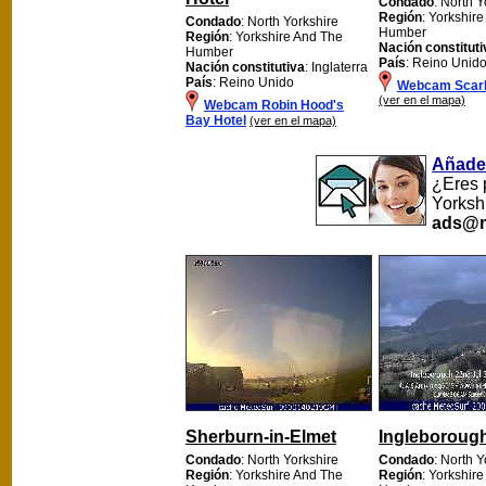
Condado
: North Y
Región
: Yorkshir
Condado
: North Yorkshire
Humber
Región
: Yorkshire And The
Nación constituti
Humber
País
: Reino Unid
Nación constitutiva
: Inglaterra
País
: Reino Unido
Webcam Scar
(ver en el mapa)
Webcam Robin Hood's
Bay Hotel
(ver en el mapa)
Añade
¿Eres 
Yorksh
ads@m
Sherburn-in-Elmet
Ingleboroug
Condado
: North Yorkshire
Condado
: North Y
Región
: Yorkshire And The
Región
: Yorkshir