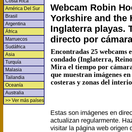
Costa Rica
Webcam Robin Ho
América Del Sur
Yorkshire and the
Brasil
Argentina
Inglaterra playas.
África
directo por cámar
Marruecos
Sudáfrica
Encontradas 25 webcams e
Asia
condado (Inglaterra, Rein
Turquía
Mira el tiempo por cámaras
Malasia
que muestran imágenes en
Tailandia
costeras y zonas del interi
Oceanía
Australia
>> Ver más países
Estas son imágenes en direc
actualizan regularmente. Haz
visitar la página web origen