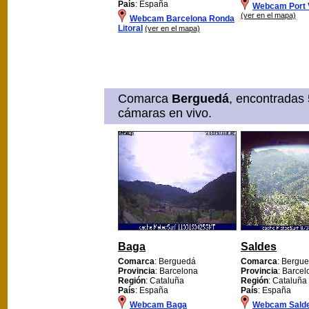
País
: España
Webcam Port V
(ver en el mapa)
Webcam Barcelona Ronda
Litoral
(ver en el mapa)
Comarca
Berguedá
, encontradas 
cámaras en vivo.
Baga
Saldes
Comarca
: Berguedá
Comarca
: Bergu
Provincia
: Barcelona
Provincia
: Barce
Región
: Cataluña
Región
: Cataluña
País
: España
País
: España
Webcam Baga
Webcam Sald