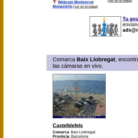
(ver en el mapa)
Webcam Montserrat
Monasterio
(ver en el mapa)
Tu an
envíano
ads@m
Comarca
Baix Llobregat
, encont
las cámaras en vivo.
Castelldefels
Comarca
: Baix Llobregat
Provincia
: Barcelona