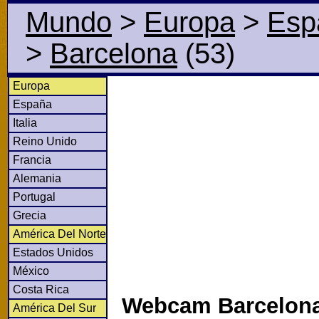
Mundo
>
Europa
>
Esp
>
Barcelona
(53)
Europa
España
Italia
Reino Unido
Francia
Alemania
Portugal
Grecia
América Del Norte
Estados Unidos
México
Costa Rica
Webcam Barcelona
América Del Sur