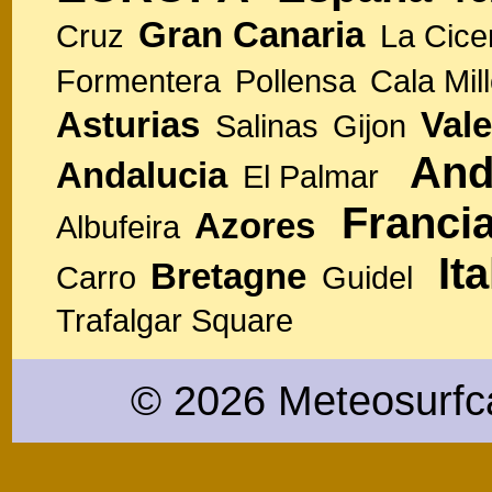
Gran Canaria
Cruz
La Cice
Formentera
Pollensa
Cala Mill
Asturias
Vale
Salinas
Gijon
And
Andalucia
El Palmar
Franci
Azores
Albufeira
Ita
Bretagne
Carro
Guidel
Trafalgar Square
© 2026 Meteosurfc