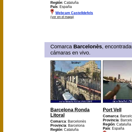
Región
: Cataluña
País
: España
Webcam Castelldefels
(ver en el mapa)
Comarca
Barcelonès
, encontrada
cámaras en vivo.
Barcelona Ronda
Port Vell
Litoral
Comarca
: Barcel
Provincia
: Barce
Comarca
: Barcelonès
Región
: Cataluña
Provincia
: Barcelona
País
: España
Región
: Cataluña