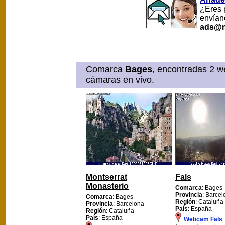
¿Eres 
envían
ads@m
Comarca
Bages
, encontradas 2 w
cámaras en vivo.
Montserrat
Fals
Monasterio
Comarca
: Bages
Provincia
: Barce
Comarca
: Bages
Región
: Cataluña
Provincia
: Barcelona
País
: España
Región
: Cataluña
País
: España
Webcam Fals