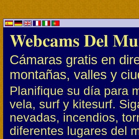
Webcams Del Mu
Cámaras gratis en dire
montañas, valles y ci
Planifique su día para 
vela, surf y kitesurf. S
nevadas, incendios, to
diferentes lugares del 