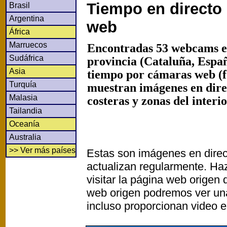
Tiempo en directo
Brasil
Argentina
web
África
Marruecos
Encontradas 53 webcams e
Sudáfrica
provincia (Cataluña, Espa
Asia
tiempo por cámaras web (f
Turquía
muestran imágenes en dir
Malasia
costeras y zonas del interi
Tailandia
Oceanía
Australia
>> Ver más países
Estas son imágenes en direc
actualizan regularmente. Haz
visitar la página web origen
web origen podremos ver un
incluso proporcionan video e