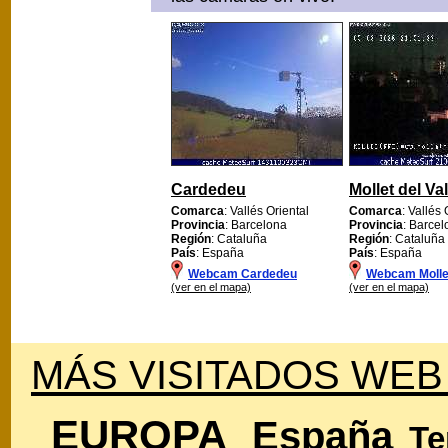
Cardedeu
Mollet del Va
Comarca
: Vallés Oriental
Comarca
: Vallés 
Provincia
: Barcelona
Provincia
: Barce
Región
: Cataluña
Región
: Cataluña
País
: España
País
: España
Webcam Cardedeu
Webcam Mollet
(ver en el mapa)
(ver en el mapa)
MÁS VISITADOS WEB
EUROPA
España
Te