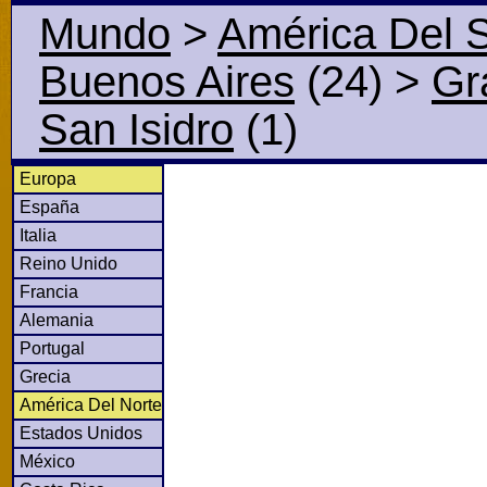
Mundo
>
América Del 
Buenos Aires
(24)
>
Gr
San Isidro
(1)
Europa
España
Italia
Reino Unido
Francia
Alemania
Portugal
Grecia
América Del Norte
Estados Unidos
México