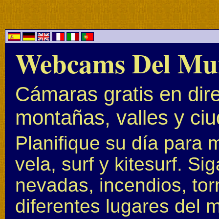
Webcams Del Mu
Cámaras gratis en dire
montañas, valles y ci
Planifique su día para 
vela, surf y kitesurf. S
nevadas, incendios, to
diferentes lugares del 