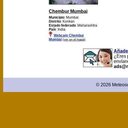
Chembur Mumbai
Municipio
: Mumbai
Distrito
: Konkan
Estado federado
: Maharashtra
País
: India
Webcam Chembur
Mumbai
(ver en el mapa)
Añade
¿Eres 
envían
ads@m
© 2026 Meteosu