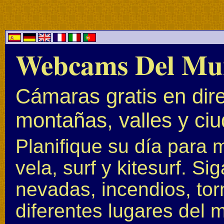
Webcams Del Mu
Cámaras gratis en dire
montañas, valles y ci
Planifique su día para 
vela, surf y kitesurf. S
nevadas, incendios, to
diferentes lugares del 