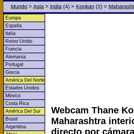
Mundo
>
Asia
>
India
(4)
>
Konkan
(2)
>
Maharasht
Europa
España
Italia
Reino Unido
Francia
Alemania
Portugal
Grecia
América Del Norte
Estados Unidos
México
Costa Rica
Webcam Thane Ko
América Del Sur
Maharashtra interi
Brasil
Argentina
directo por cámar