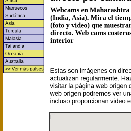
África
Marruecos
Webcams en Maharashtra 
Sudáfrica
(India, Asia). Mira el tie
Asia
(foto y video) que muestra
Turquía
directo. Web cams costeras
Malasia
interior
Tailandia
Oceanía
Australia
>> Ver más países
Estas son imágenes en direc
actualizan regularmente. Haz
visitar la página web origen
web origen podremos ver un
incluso proporcionan video e