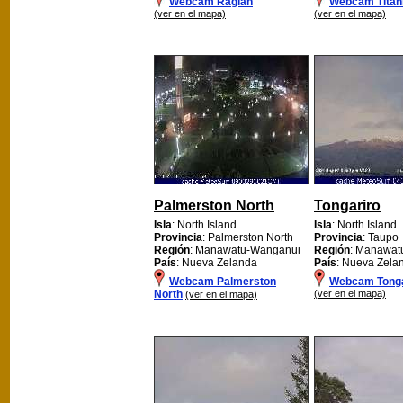
Webcam Raglan
Webcam Titah
(ver en el mapa)
(ver en el mapa)
Palmerston North
Tongariro
Isla
: North Island
Isla
: North Island
Provincia
: Palmerston North
Provincia
: Taupo
Región
: Manawatu-Wanganui
Región
: Manawat
País
: Nueva Zelanda
País
: Nueva Zela
Webcam Palmerston
Webcam Tonga
North
(ver en el mapa)
(ver en el mapa)