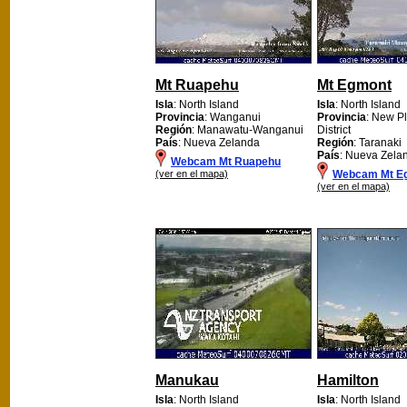
Mt Ruapehu
Mt Egmont
Isla
: North Island
Isla
: North Island
Provincia
: Wanganui
Provincia
: New P
Región
: Manawatu-Wanganui
District
País
: Nueva Zelanda
Región
: Taranaki
País
: Nueva Zela
Webcam Mt Ruapehu
(ver en el mapa)
Webcam Mt E
(ver en el mapa)
Manukau
Hamilton
Isla
: North Island
Isla
: North Island