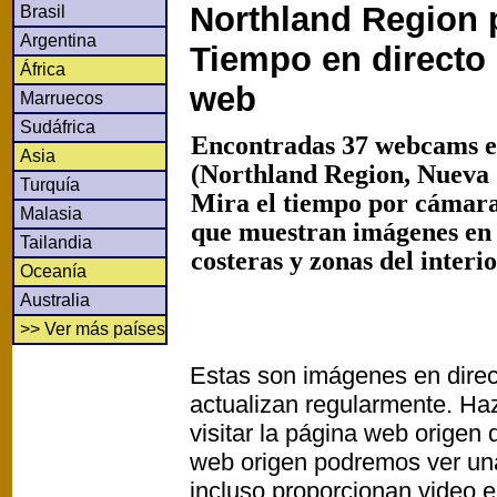
Northland Region 
Brasil
Argentina
Tiempo en directo
África
web
Marruecos
Sudáfrica
Encontradas 37 webcams en
Asia
(Northland Region, Nueva 
Turquía
Mira el tiempo por cámaras
Malasia
que muestran imágenes en
Tailandia
costeras y zonas del interi
Oceanía
Australia
>> Ver más países
Estas son imágenes en direc
actualizan regularmente. Haz
visitar la página web origen
web origen podremos ver un
incluso proporcionan video e