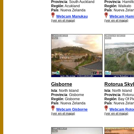
Provincia
: South Auckland
Provincia
: Hamilt
Región
: Acukland
Región
: Waikato
País
: Nueva Zelanda
País
: Nueva Zela
Webcam Manukau
Webcam Hami
(ver en el mapa)
(ver en el mapa)
Gisborne
Rotorua Skyl
Isla
: North Island
Isla
: North Island
Provincia
: Gisborne
Provincia
: Rotoru
Región
: Gisborne
Región
: Bay Of Pl
País
: Nueva Zelanda
País
: Nueva Zela
Webcam Gisborne
Webcam Rotor
(ver en el mapa)
(ver en el mapa)