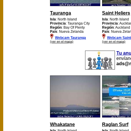
Tauranga
Saint Heliers
Isla
: North Island
Isla
: North Island
Provincia
: Tauranga City
Provincia
: Auckla
Región
: Bay Of Plenty
Región
: Auckland
País
: Nueva Zelanda
País
: Nueva Zela
Webcam Tauranga
Webcam Saint 
(ver en el mapa)
(ver en el mapa)
Tu an
envíano
ads@m
Whakatane
Raglan Surf
Isla
: North Island
Isla
: North Island