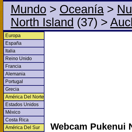
Mundo
>
Oceanía
>
Nu
North Island
(37)
>
Auc
Europa
España
Italia
Reino Unido
Francia
Alemania
Portugal
Grecia
América Del Norte
Estados Unidos
México
Costa Rica
Webcam Pukenui N
América Del Sur