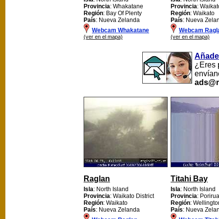
Provincia
: Whakatane
Provincia
: Waikato
Región
: Bay Of Plenty
Región
: Waikato
País
: Nueva Zelanda
País
: Nueva Zela
Webcam Whakatane
Webcam Ragla
(ver en el mapa)
(ver en el mapa)
Añade
¿Eres 
envían
ads@m
Raglan
Titahi Bay
Isla
: North Island
Isla
: North Island
Provincia
: Waikato District
Provincia
: Poriru
Región
: Waikato
Región
: Wellingto
País
: Nueva Zelanda
País
: Nueva Zela