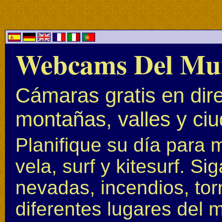
Webcams Del Mu
Cámaras gratis en dire
montañas, valles y ci
Planifique su día para 
vela, surf y kitesurf. S
nevadas, incendios, to
diferentes lugares del 