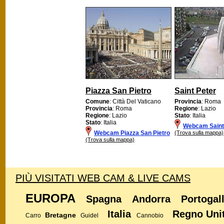
Piazza San Pietro
Saint Peter
Comune
: Città Del Vaticano
Provincia
: Roma
Provincia
: Roma
Regione
: Lazio
Regione
: Lazio
Stato
: Italia
Stato
: Italia
Webcam Saint
Webcam Piazza San Pietro
(Trova sulla mappa)
(Trova sulla mappa)
PIÙ VISITATI WEB CAM & LIVE CAMS
EUROPA
Spagna
Andorra
Portogal
Italia
Regno Uni
Bretagne
Carro
Guidel
Cannobio