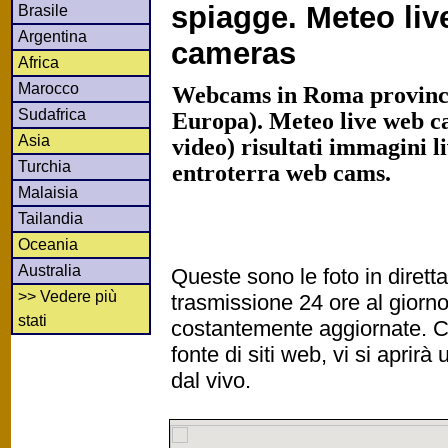
spiagge. Meteo li
Brasile
Argentina
cameras
Africa
Marocco
Webcams in Roma provincia
Sudafrica
Europa). Meteo live web c
Asia
video) risultati immagini l
Turchia
entroterra web cams.
Malaisia
Tailandia
Oceania
Australia
Queste sono le foto in diret
>> Vedere più
trasmissione 24 ore al gior
stati
costantemente aggiornate. Cl
fonte di siti web, vi si apri
dal vivo.