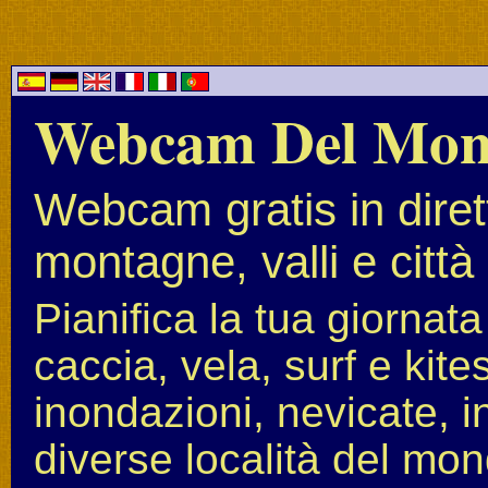
Webcam Del Mo
Webcam gratis in diret
montagne, valli e città
Pianifica la tua giornat
caccia, vela, surf e kit
inondazioni, nevicate, i
diverse località del mon