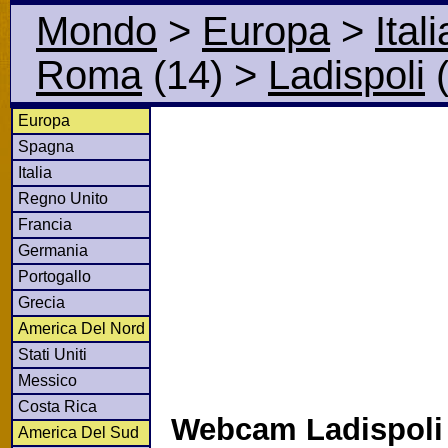
Mondo
>
Europa
>
Itali
Roma
(14)
>
Ladispoli
(
Europa
Spagna
Italia
Regno Unito
Francia
Germania
Portogallo
Grecia
America Del Nord
Stati Uniti
Messico
Costa Rica
Webcam Ladispoli
America Del Sud