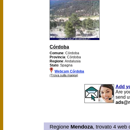
Córdoba
Comune
: Córdoba
Provincia
: Córdoba
Regione
: Andalusia
Stato
: Spagna
Webcam Córdoba
(Trova sulla mappa)
Add y
Are yo
send u
ads@m
Regione
Mendoza
, trovato 4 web 