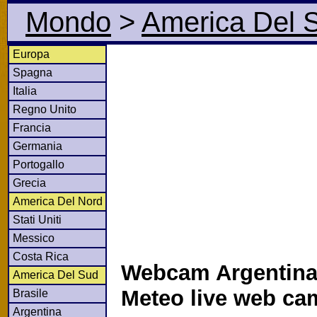
Mondo
>
America Del 
Europa
Spagna
Italia
Regno Unito
Francia
Germania
Portogallo
Grecia
America Del Nord
Stati Uniti
Messico
Costa Rica
Webcam Argentina
America Del Sud
Meteo live web ca
Brasile
Argentina