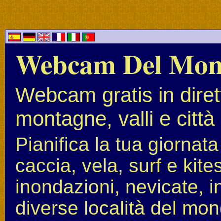
Webcam Del Mo
Webcam gratis in diret
montagne, valli e città
Pianifica la tua giornat
caccia, vela, surf e kit
inondazioni, nevicate, i
diverse località del mon