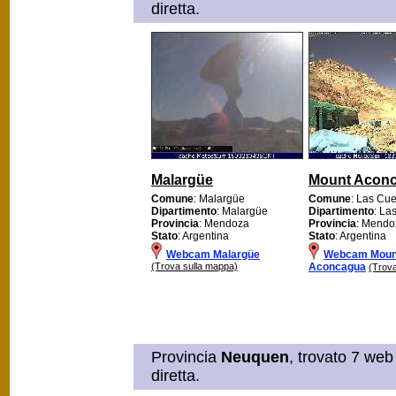
diretta.
Malargüe
Mount Acon
Comune
: Malargüe
Comune
: Las Cu
Dipartimento
: Malargüe
Dipartimento
: La
Provincia
: Mendoza
Provincia
: Mendo
Stato
: Argentina
Stato
: Argentina
Webcam Malargüe
Webcam Moun
(Trova sulla mappa)
Aconcagua
(Trova
Provincia
Neuquen
, trovato 7 web
diretta.