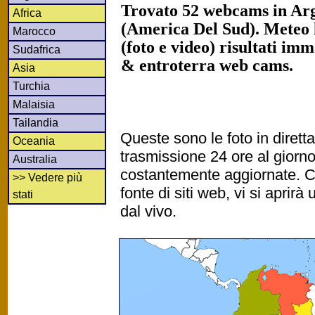
Trovato 52 webcams in Arg
Africa
(America Del Sud). Meteo 
Marocco
(foto e video) risultati imm
Sudafrica
& entroterra web cams.
Asia
Turchia
Malaisia
Tailandia
Queste sono le foto in diret
Oceania
trasmissione 24 ore al gior
Australia
costantemente aggiornate. Cl
>> Vedere più
fonte di siti web, vi si apri
stati
dal vivo.