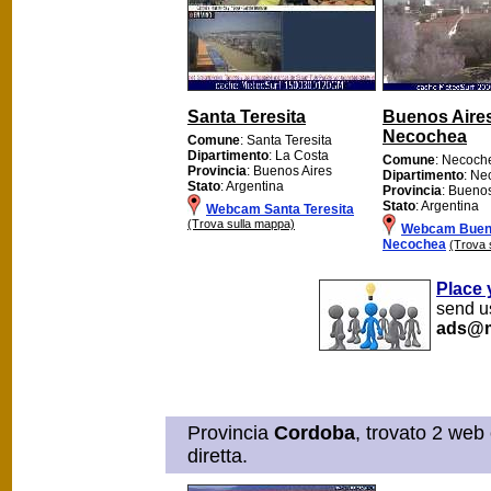
Santa Teresita
Buenos Aire
Necochea
Comune
: Santa Teresita
Dipartimento
: La Costa
Comune
: Necoch
Provincia
: Buenos Aires
Dipartimento
: Ne
Stato
: Argentina
Provincia
: Buenos
Stato
: Argentina
Webcam Santa Teresita
(Trova sulla mappa)
Webcam Buen
Necochea
(Trova 
Place 
send us
ads@m
Provincia
Cordoba
, trovato 2 web
diretta.