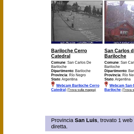
Bariloche Cerro
San Carlos d
Catedral
Bariloche
Comune
: San Carlos De
Comune
: San Ca
Bariloche
Bariloche
Dipartimento
: Bariloche
Dipartimento
: Ba
Provincia
: Río Negro
Provincia
: Río N
Stato
: Argentina
Stato
: Argentina
Webcam Bariloche Cerro
Webcam San C
Catedral
Bariloche
(Trova sulla mappa)
(Trova 
Provincia
San Luis
, trovato 1 web
diretta.