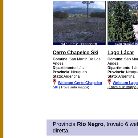
Cerro Chapelco Ski
Lago Lácar
Comune
: San Martín De Los
Comune
: San Mar
Andes
Andes
Dipartimento
: Lácar
Dipartimento
: Lá
Provincia
: Neuquen
Provincia
: Neuqu
Stato
: Argentina
Stato
: Argentina
Webcam Cerro Chapelco
Webcam Lago
Ski
(Trova sulla mappa)
(Trova sulla mappa)
Provincia
Río Negro
, trovato 6 we
diretta.