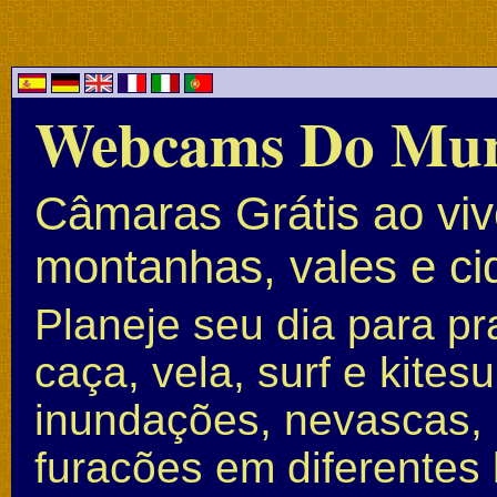
Webcams Do Mu
Câmaras Grátis ao vivo
montanhas, vales e c
Planeje seu dia para pr
caça, vela, surf e kite
inundações, nevascas, 
furacões em diferentes