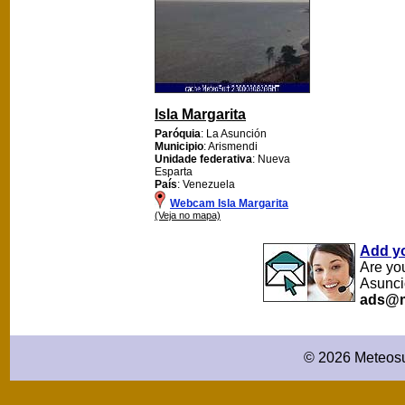
Isla Margarita
Paróquia
: La Asunción
Municipio
: Arismendi
Unidade federativa
: Nueva
Esparta
País
: Venezuela
Webcam Isla Margarita
(Veja no mapa)
Add y
Are yo
Asunci
ads@m
© 2026 Meteosu