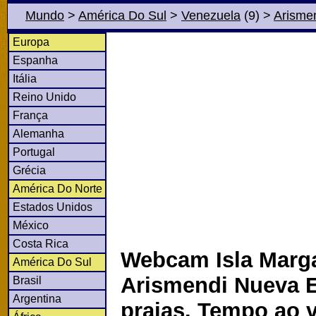
Mundo
>
América Do Sul
>
Venezuela
(9)
>
Arisme
Europa
Espanha
Itália
Reino Unido
França
Alemanha
Portugal
Grécia
América Do Norte
Estados Unidos
México
Costa Rica
Webcam Isla Marga
América Do Sul
Arismendi Nueva 
Brasil
Argentina
praias. Tempo ao 