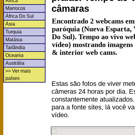
África
câmaras
Marrocos
África Do Sul
Encontrado 2 webcams em
Ásia
paróquia (Nueva Esparta,
Turquia
Do Sul). Tempo ao vivo we
Malásia
vídeo) mostrando imagens a
Tailândia
& interior web cams.
Oceania
Austrália
>> Ver mais
países
Estas são fotos de viver met
câmeras 24 horas por dia. 
constantemente atualizados.
para a fonte sites, lá você 
vídeo.