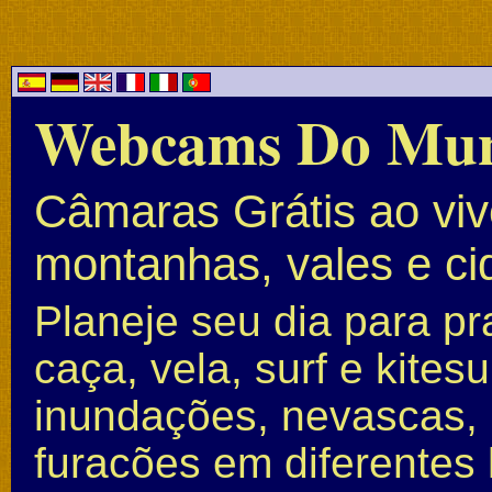
Webcams Do Mu
Câmaras Grátis ao vivo
montanhas, vales e c
Planeje seu dia para pr
caça, vela, surf e kite
inundações, nevascas, 
furacões em diferentes