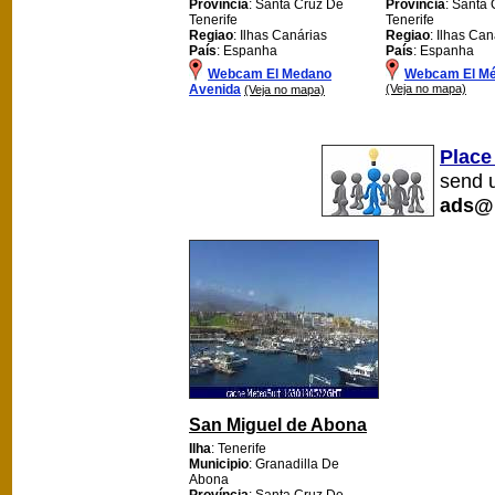
Província
: Santa Cruz De
Província
: Santa
Tenerife
Tenerife
Regiao
: Ilhas Canárias
Regiao
: Ilhas Can
País
: Espanha
País
: Espanha
Webcam El Medano
Webcam El Mé
Avenida
(Veja no mapa)
(Veja no mapa)
Place
send u
ads@
San Miguel de Abona
Ilha
: Tenerife
Municipio
: Granadilla De
Abona
Província
: Santa Cruz De