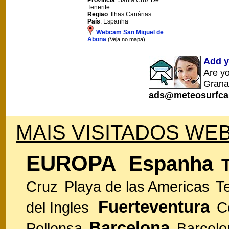
Tenerife
Regiao
: Ilhas Canárias
País
: Espanha
Webcam San Miguel de
Abona
(Veja no mapa)
Add y
Are y
Grana
ads@meteosurfca
MAIS VISITADOS WEB
EUROPA
Espanha
Cruz
Playa de las Americas
T
Fuerteventura
del Ingles
C
Barcelona
Pollensa
Barcelo