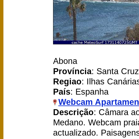
Abona
Província
: Santa Cruz
Regiao
: Ilhas Canária
País
: Espanha
Webcam Apartamen
Descrição
: Câmara ao
Medano. Webcam prai
actualizado. Paisagen