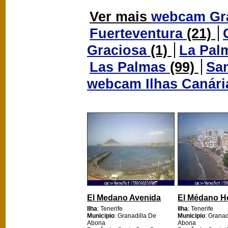
Ver mais
webcam Gra
Fuerteventura
(21)
Graciosa
(1)
La Pal
Las Palmas
(99)
San
webcam Ilhas Canár
El Medano Avenida
El Médano H
Ilha
: Tenerife
Ilha
: Tenerife
Municipio
: Granadilla De
Municipio
: Granad
Abona
Abona