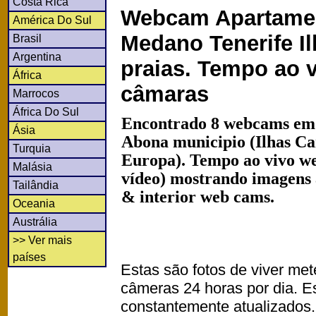
Costa Rica
Webcam Apartamen
América Do Sul
Medano Tenerife I
Brasil
Argentina
praias. Tempo ao 
África
câmaras
Marrocos
África Do Sul
Encontrado 8 webcams em
Ásia
Abona municipio (Ilhas Ca
Turquia
Europa). Tempo ao vivo we
Malásia
vídeo) mostrando imagens a
Tailândia
& interior web cams.
Oceania
Austrália
>> Ver mais
países
Estas são fotos de viver met
câmeras 24 horas por dia. 
constantemente atualizados.