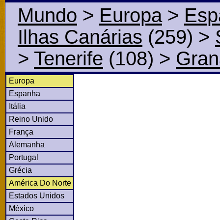
Mundo
>
Europa
>
Esp
Ilhas Canárias
(259)
>
>
Tenerife
(108)
>
Gran
Europa
Espanha
Itália
Reino Unido
França
Alemanha
Portugal
Grécia
América Do Norte
Estados Unidos
México