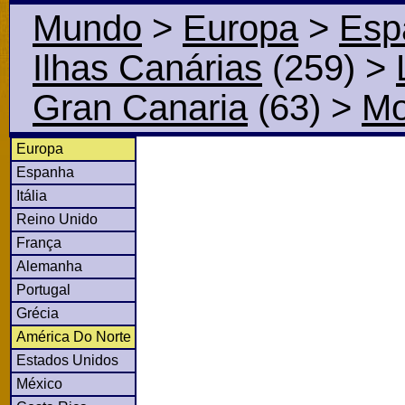
Mundo
>
Europa
>
Esp
Ilhas Canárias
(259)
>
Gran Canaria
(63)
>
M
Europa
Espanha
Itália
Reino Unido
França
Alemanha
Portugal
Grécia
América Do Norte
Estados Unidos
México