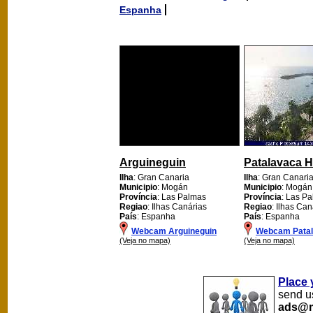
Espanha
Arguineguin
Patalavaca H
Ilha
: Gran Canaria
Ilha
: Gran Canari
Municipio
: Mogán
Municipio
: Mogán
Província
: Las Palmas
Província
: Las P
Regiao
: Ilhas Canárias
Regiao
: Ilhas Can
País
: Espanha
País
: Espanha
Webcam Arguineguin
Webcam Patal
(Veja no mapa)
(Veja no mapa)
Place 
send us
ads@m