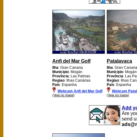
Anfi del Mar Golf
Patalavaca
Ilha
: Gran Canaria
Ilha
: Gran Canari
Municipio
: Mogán
Municipio
: Mogán
Província
: Las Palmas
Província
: Las P
Regiao
: Ilhas Canárias
Regiao
: Ilhas Can
País
: Espanha
País
: Espanha
Webcam Anfi del Mar Golf
Webcam Pata
(Veja no mapa)
(Veja no mapa)
Add y
Are yo
send u
ads@m