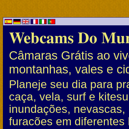
Webcams Do Mu
Câmaras Grátis ao vivo
montanhas, vales e c
Planeje seu dia para pr
caça, vela, surf e kite
inundações, nevascas, 
furacões em diferentes