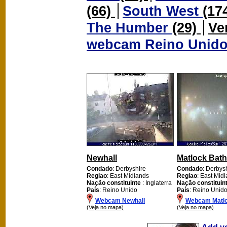
(66)
South West
(17
The Humber
(29)
Ve
webcam Reino Unid
Newhall
Matlock Bath
Condado
: Derbyshire
Condado
: Derbys
Regiao
: East Midlands
Regiao
: East Mid
Nação constituinte
: Inglaterra
Nação constituin
País
: Reino Unido
País
: Reino Unid
Webcam Newhall
Webcam Matlo
(Veja no mapa)
(Veja no mapa)