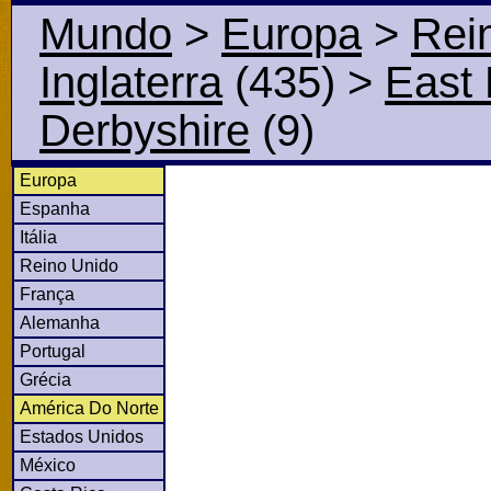
Mundo
>
Europa
>
Rei
Inglaterra
(435)
>
East 
Derbyshire
(9)
Europa
Espanha
Itália
Reino Unido
França
Alemanha
Portugal
Grécia
América Do Norte
Estados Unidos
México