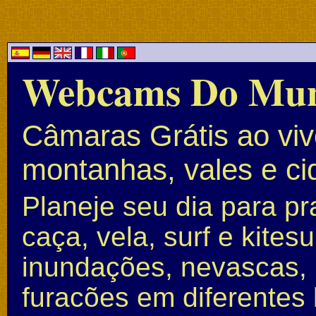
Webcams Do Mu
Câmaras Grátis ao vivo
montanhas, vales e c
Planeje seu dia para pr
caça, vela, surf e kite
inundações, nevascas, 
furacões em diferentes