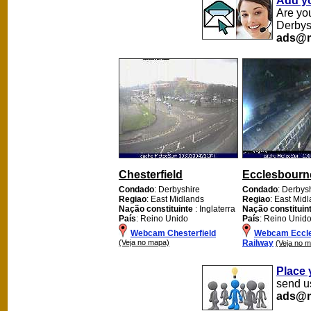
Add y
Are yo
Derbys
ads@m
Chesterfield
Ecclesbourn
Condado
: Derbyshire
Condado
: Derbys
Regiao
: East Midlands
Regiao
: East Mid
Nação constituinte
: Inglaterra
Nação constituin
País
: Reino Unido
País
: Reino Unid
Webcam Chesterfield
Webcam Eccl
(Veja no mapa)
Railway
(Veja no 
Place 
send us
ads@m