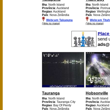
Ilha
: North Island
Ilha
: North Island
Província
: Auckland
Província
: Poriru
Regiao
: Auckland
Regiao
: Wellingto
País
: Nova Zelândia
País
: Nova Zelân
Webcam Takapuna
Webcam Titah
(Veja no mapa)
(Veja no mapa)
Place
send u
ads@
Tauranga
Hobsonville
Ilha
: North Island
Ilha
: North Island
Província
: Tauranga City
Província
: Auckla
Regiao
: Bay Of Plenty
Regiao
: Auckland
País
: Nova Zelândia
País
: Nova Zelân