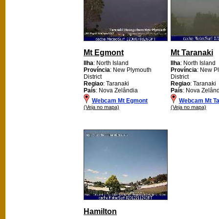
Mt Egmont
Mt Taranaki
Ilha
: North Island
Ilha
: North Island
Província
: New Plymouth
Província
: New P
District
District
Regiao
: Taranaki
Regiao
: Taranaki
País
: Nova Zelândia
País
: Nova Zelân
Webcam Mt Egmont
Webcam Mt Ta
(Veja no mapa)
(Veja no mapa)
Hamilton