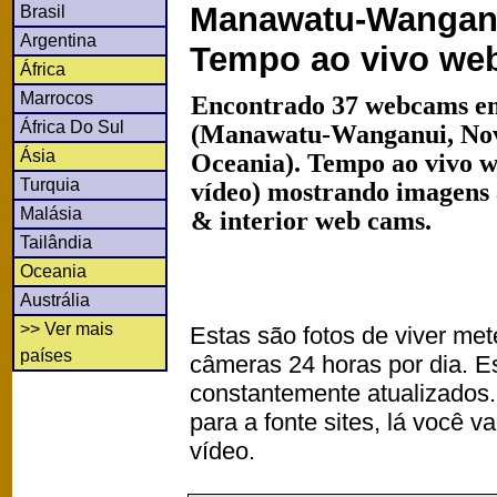
Manawatu-Wanganui
Brasil
Argentina
Tempo ao vivo we
África
Marrocos
Encontrado 37 webcams em
África Do Sul
(Manawatu-Wanganui, Nov
Ásia
Oceania). Tempo ao vivo w
Turquia
vídeo) mostrando imagens a
Malásia
& interior web cams.
Tailândia
Oceania
Austrália
>> Ver mais
Estas são fotos de viver met
países
câmeras 24 horas por dia. 
constantemente atualizados.
para a fonte sites, lá você 
vídeo.