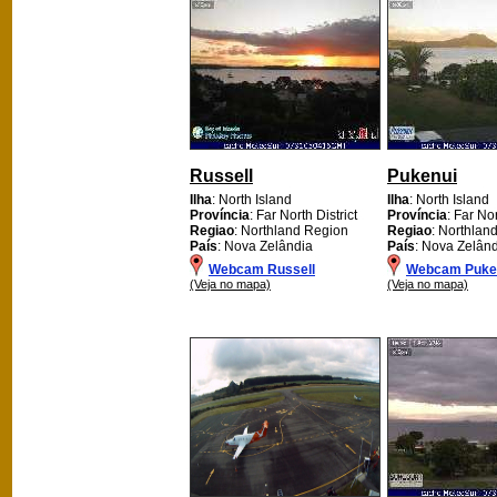
Russell
Pukenui
Ilha
: North Island
Ilha
: North Island
Província
: Far North District
Província
: Far Nor
Regiao
: Northland Region
Regiao
: Northlan
País
: Nova Zelândia
País
: Nova Zelân
Webcam Russell
Webcam Puke
(Veja no mapa)
(Veja no mapa)