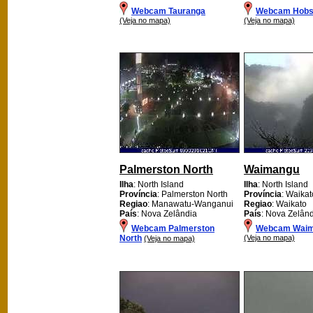
Webcam Tauranga
Webcam Hobso
(Veja no mapa)
(Veja no mapa)
Palmerston North
Waimangu
Ilha
: North Island
Ilha
: North Island
Província
: Palmerston North
Província
: Waikato
Regiao
: Manawatu-Wanganui
Regiao
: Waikato
País
: Nova Zelândia
País
: Nova Zelân
Webcam Palmerston
Webcam Wai
North
(Veja no mapa)
(Veja no mapa)