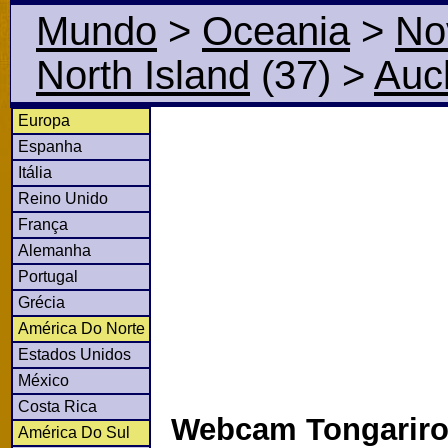
Mundo
>
Oceania
>
No
North Island
(37)
>
Auc
Europa
Espanha
Itália
Reino Unido
França
Alemanha
Portugal
Grécia
América Do Norte
Estados Unidos
México
Costa Rica
Webcam Tongariro 
América Do Sul