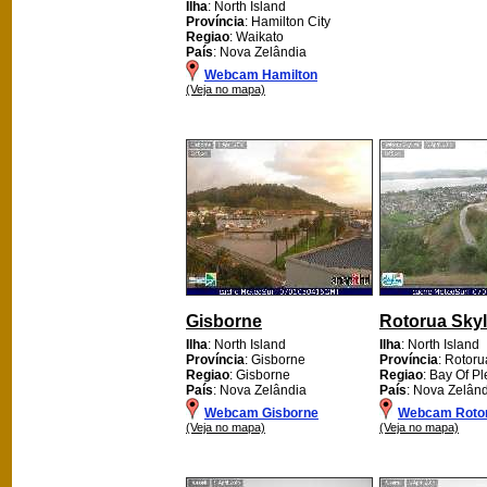
Ilha
: North Island
Província
: Hamilton City
Regiao
: Waikato
País
: Nova Zelândia
Webcam Hamilton
(Veja no mapa)
Gisborne
Rotorua Skyl
Ilha
: North Island
Ilha
: North Island
Província
: Gisborne
Província
: Rotoru
Regiao
: Gisborne
Regiao
: Bay Of Pl
País
: Nova Zelândia
País
: Nova Zelân
Webcam Gisborne
Webcam Rotor
(Veja no mapa)
(Veja no mapa)