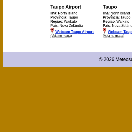
Taupo Airport
Taupo
Ilha
: North Island
Ilha
: North Island
Província
: Taupo
Província
: Taupo
Regiao
: Waikato
Regiao
: Waikato
País
: Nova Zelândia
País
: Nova Zelân
Webcam Taupo Airport
Webcam Taup
(Veja no mapa)
(Veja no mapa)
© 2026 Meteosu