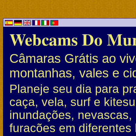
Webcams Do Mu
Câmaras Grátis ao vivo
montanhas, vales e c
Planeje seu dia para pr
caça, vela, surf e kite
inundações, nevascas, 
furacões em diferentes