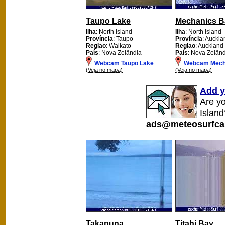
Taupo Lake
Mechanics B
Ilha
: North Island
Ilha
: North Island
Província
: Taupo
Província
: Auckla
Regiao
: Waikato
Regiao
: Auckland
País
: Nova Zelândia
País
: Nova Zelân
Webcam Taupo Lake
Webcam Mech
(Veja no mapa)
(Veja no mapa)
Add y
Are y
Island
ads@meteosurfca
Takapuna
Titahi Bay