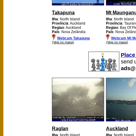
Takapuna
Mt Maunganu
Ilha
: North Island
Ilha
: North Island
Província
: Auckland
Província
: Tauran
Regiao
: Auckland
Regiao
: Bay Of Pl
País
: Nova Zelândia
País
: Nova Zelân
Webcam Takapuna
Webcam Mt M
(Veja no mapa)
(Veja no mapa)
Place
send u
ads@
Raglan
Auckland
Ilha
: North Island
Ilha
: North Island