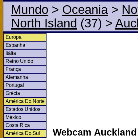
Mundo
>
Oceania
>
No
North Island
(37)
>
Auc
Europa
Espanha
Itália
Reino Unido
França
Alemanha
Portugal
Grécia
América Do Norte
Estados Unidos
México
Costa Rica
Webcam Auckland
América Do Sul