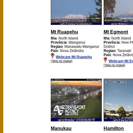
Mt Ruapehu
Mt Egmont
Ilha
: North Island
Ilha
: North Island
Província
: Wanganui
Província
: New P
Regiao
: Manawatu-Wanganui
District
País
: Nova Zelândia
Regiao
: Taranaki
País
: Nova Zelân
Webcam Mt Ruapehu
(Veja no mapa)
Webcam Mt E
(Veja no mapa)
Manukau
Hamilton