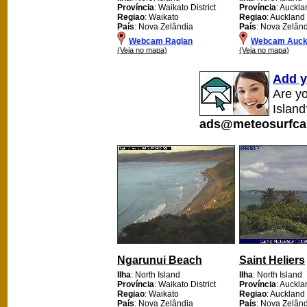
Província
: Waikato District
Província
: Auckla
Regiao
: Waikato
Regiao
: Auckland
País
: Nova Zelândia
País
: Nova Zelân
Webcam Raglan
Webcam Auck
(Veja no mapa)
(Veja no mapa)
Add y
Are y
Island
ads@meteosurfca
Ngarunui Beach
Saint Heliers
Ilha
: North Island
Ilha
: North Island
Província
: Waikato District
Província
: Auckla
Regiao
: Waikato
Regiao
: Auckland
País
: Nova Zelândia
País
: Nova Zelân