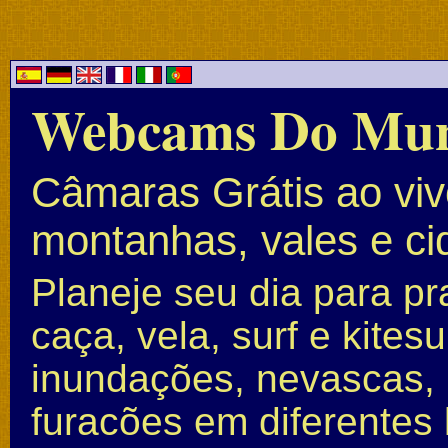
Webcams Do Mu
Câmaras Grátis ao vivo
montanhas, vales e c
Planeje seu dia para pr
caça, vela, surf e kite
inundações, nevascas, 
furacões em diferentes