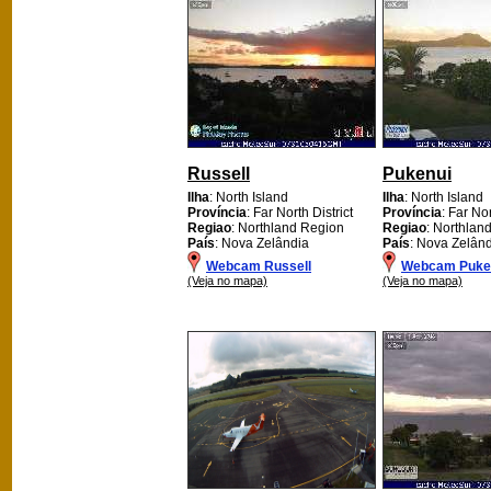
Russell
Pukenui
Ilha
: North Island
Ilha
: North Island
Província
: Far North District
Província
: Far Nor
Regiao
: Northland Region
Regiao
: Northlan
País
: Nova Zelândia
País
: Nova Zelân
Webcam Russell
Webcam Puke
(Veja no mapa)
(Veja no mapa)