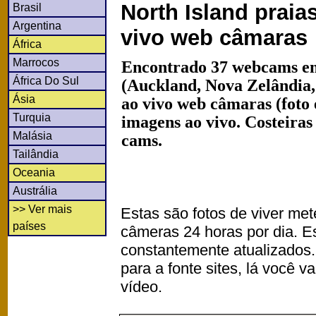
North Island praia
Brasil
Argentina
vivo web câmaras
África
Marrocos
Encontrado 37 webcams em
África Do Sul
(Auckland, Nova Zelândia
Ásia
ao vivo web câmaras (foto
Turquia
imagens ao vivo. Costeiras
Malásia
cams.
Tailândia
Oceania
Austrália
>> Ver mais
Estas são fotos de viver met
países
câmeras 24 horas por dia. 
constantemente atualizados.
para a fonte sites, lá você 
vídeo.