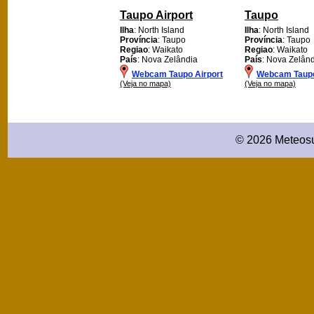
Taupo Airport
Taupo
Ilha
: North Island
Ilha
: North Island
Província
: Taupo
Província
: Taupo
Regiao
: Waikato
Regiao
: Waikato
País
: Nova Zelândia
País
: Nova Zelân
Webcam Taupo Airport
Webcam Taup
(Veja no mapa)
(Veja no mapa)
© 2026 Meteosu