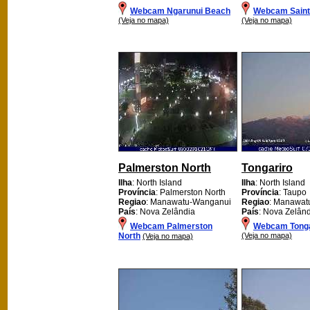
Webcam Ngarunui Beach
Webcam Saint 
(Veja no mapa)
(Veja no mapa)
Palmerston North
Tongariro
Ilha
: North Island
Ilha
: North Island
Província
: Palmerston North
Província
: Taupo
Regiao
: Manawatu-Wanganui
Regiao
: Manawat
País
: Nova Zelândia
País
: Nova Zelân
Webcam Palmerston
Webcam Tonga
North
(Veja no mapa)
(Veja no mapa)