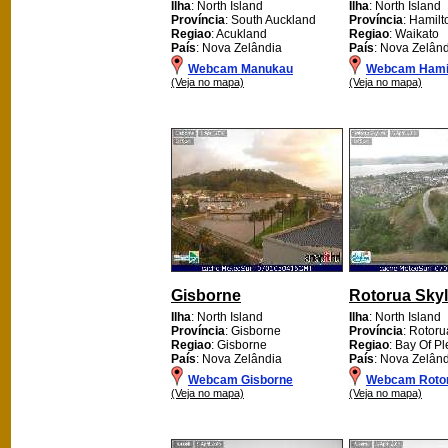
Ilha
: North Island
Ilha
: North Island
Província
: South Auckland
Província
: Hamilt
Regiao
: Acukland
Regiao
: Waikato
País
: Nova Zelândia
País
: Nova Zelân
Webcam Manukau
Webcam Hami
(Veja no mapa)
(Veja no mapa)
Gisborne
Rotorua Skyl
Ilha
: North Island
Ilha
: North Island
Província
: Gisborne
Província
: Rotoru
Regiao
: Gisborne
Regiao
: Bay Of Pl
País
: Nova Zelândia
País
: Nova Zelân
Webcam Gisborne
Webcam Rotor
(Veja no mapa)
(Veja no mapa)