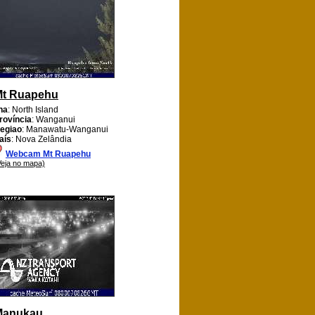
Mt Ruapehu
lha
: North Island
rovíncia
: Wanganui
egiao
: Manawatu-Wanganui
aís
: Nova Zelândia
Webcam Mt Ruapehu
Veja no mapa)
Manukau