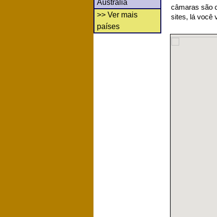
Austrália
câmaras são co
>> Ver mais
sites, lá você
países