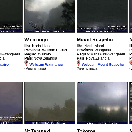
Waimangu
Mount Ruapehu
Ilha
: North Island
Ilha
: North Island
I
Província
: Waikato District
Província
: Wanganui
P
tu-Wanganui
Regiao
: Waikato
Regiao
: Manawatu-Wanganui
R
dia
País
: Nova Zelândia
País
: Nova Zelândia
P
ariro
Webcam Waimangu
Webcam Mount Ruapehu
(Veja no mapa)
(Veja no mapa)
(
Mt Taranaki
Tokoroa