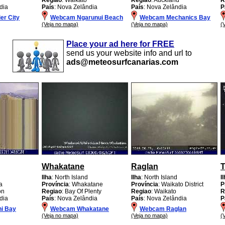
dia
País
: Nova Zelândia
País
: Nova Zelândia
P
r City
Webcam Ngarunui Beach
Webcam Mechanics Bay
(Veja no mapa)
(Veja no mapa)
(
Place your ad here for FREE
send us your website info and url to
ads@meteosurfcanarias.com
Whakatane
Raglan
T
Ilha
: North Island
Ilha
: North Island
I
a
Província
: Whakatane
Província
: Waikato District
P
on
Regiao
: Bay Of Plenty
Regiao
: Waikato
R
dia
País
: Nova Zelândia
País
: Nova Zelândia
P
i Bay
Webcam Whakatane
Webcam Raglan
(Veja no mapa)
(Veja no mapa)
(