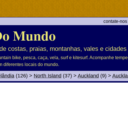
contate-nos
Do Mundo
de costas, praias, montanhas, vales e cidades
untain bike, pesca, caça, vela, surf e kitesurf. Acompanhe tem
m diferentes locais do mundo.
lândia
(126)
>
North Island
(37)
>
Auckland
(9)
>
Auckl