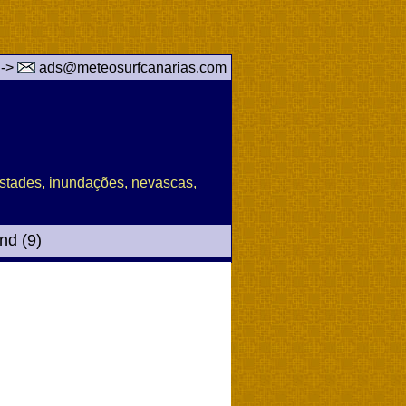
 ->
ads@meteosurfcanarias.com
pestades, inundações, nevascas,
and
(9)