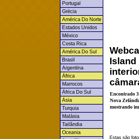
Portugal
Grécia
América Do Norte
Estados Unidos
México
Costa Rica
Webca
América Do Sul
Islan
Brasil
Argentina
interi
África
câmar
Marrocos
África Do Sul
Encontrado 3
Ásia
Nova Zelândia
mostrando ima
Turquia
Malásia
Tailândia
Oceania
Estas são foto