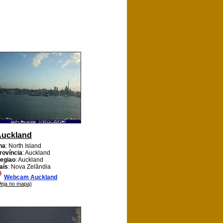
Auckland
lha
: North Island
rovíncia
: Auckland
egiao
: Auckland
aís
: Nova Zelândia
Webcam Auckland
Veja no mapa)