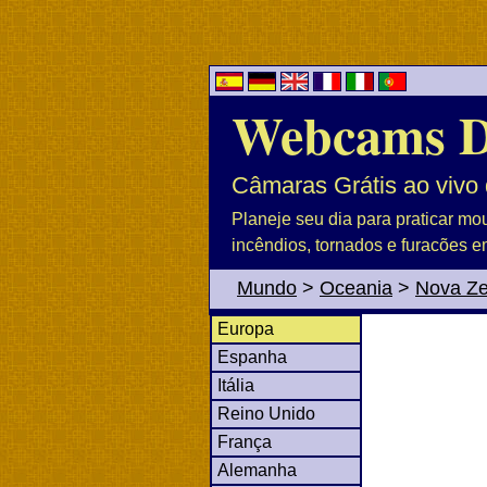
Webcams 
Câmaras Grátis ao vivo 
Planeje seu dia para praticar mo
incêndios, tornados e furacões e
Mundo
>
Oceania
>
Nova Ze
Europa
Espanha
Itália
Reino Unido
França
Alemanha