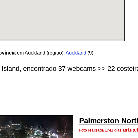
ovíncia
em Auckland (regiao):
Auckland
(9)
h Island, encontrado 37 webcams >> 22 costeiras
Palmerston Nort
Foto realizada 1742 dias atrás 