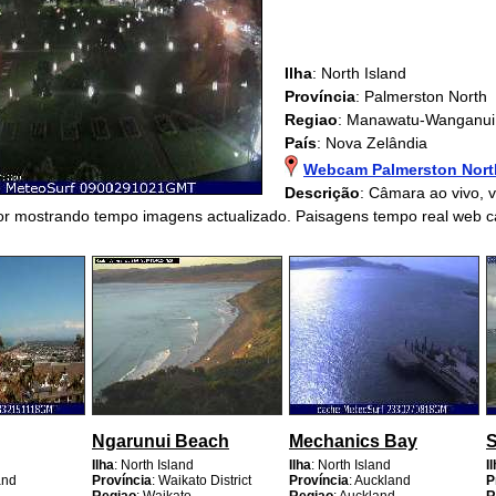
Ilha
: North Island
Província
: Palmerston North
Regiao
: Manawatu-Wanganui
País
: Nova Zelândia
Webcam Palmerston Nort
Descrição
: Câmara ao vivo, 
or mostrando tempo imagens actualizado. Paisagens tempo real web 
Ngarunui Beach
Mechanics Bay
S
Ilha
: North Island
Ilha
: North Island
I
and
Província
: Waikato District
Província
: Auckland
P
d
Regiao
: Waikato
Regiao
: Auckland
R