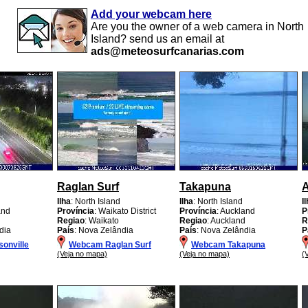
Add your webcam here
Are you the owner of a web camera in North
Island? send us an email at
ads@meteosurfcanarias.com
Raglan Surf
Takapuna
Ilha
: North Island
Ilha
: North Island
I
and
Província
: Waikato District
Província
: Auckland
P
d
Regiao
: Waikato
Regiao
: Auckland
R
dia
País
: Nova Zelândia
País
: Nova Zelândia
P
onville
Webcam Raglan Surf
Webcam Takapuna
(Veja no mapa)
(Veja no mapa)
(