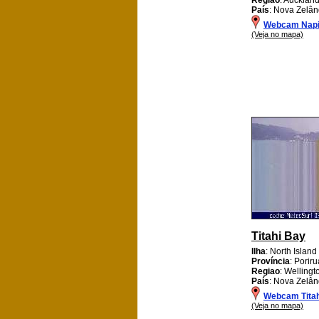
País
: Nova Zelân
Webcam Napie
(Veja no mapa)
Titahi Bay
Ilha
: North Island
Província
: Poriru
Regiao
: Wellingt
País
: Nova Zelân
Webcam Titah
(Veja no mapa)