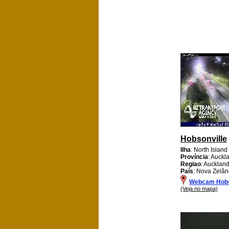
Hobsonville
Ilha
: North Island
Província
: Auckl
Regiao
: Aucklan
País
: Nova Zelân
Webcam Hobs
(Veja no mapa)