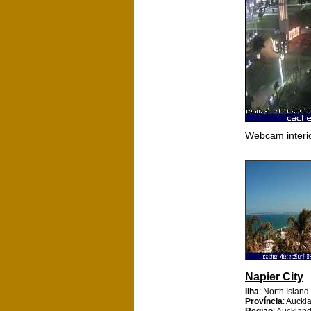
Webcam interi
Napier City
Ilha
: North Island
Província
: Auckl
Regiao
: Aucklan