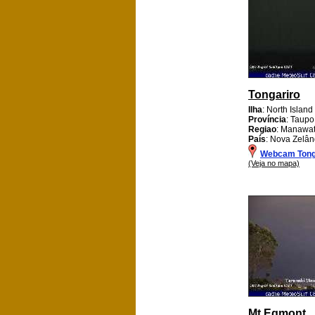
Tongariro
Ilha
: North Island
Província
: Taupo
Regiao
: Manawa
País
: Nova Zelân
Webcam Tong
(Veja no mapa)
Mt Egmont