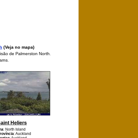
h
(Veja no mapa)
visão de Palmerston North.
cams.
aint Heliers
lha
: North Island
rovíncia
: Auckland
egiao
: Auckland