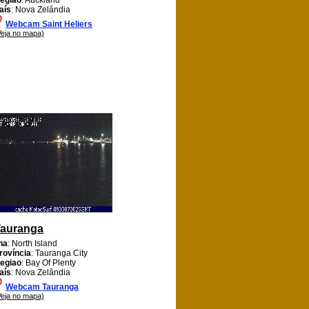
aís
: Nova Zelândia
Webcam Saint Heliers
Veja no mapa)
auranga
lha
: North Island
rovíncia
: Tauranga City
egiao
: Bay Of Plenty
aís
: Nova Zelândia
Webcam Tauranga
Veja no mapa)