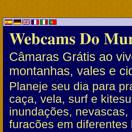
Webcams Do Mu
Câmaras Grátis ao vivo
montanhas, vales e c
Planeje seu dia para pr
caça, vela, surf e kite
inundações, nevascas, 
furacões em diferentes