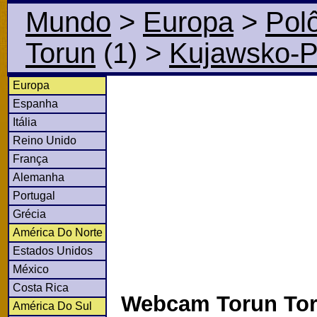
Mundo
>
Europa
>
Pol
Torun
(1)
>
Kujawsko-P
Europa
Espanha
Itália
Reino Unido
França
Alemanha
Portugal
Grécia
América Do Norte
Estados Unidos
México
Costa Rica
Webcam Torun Tor
América Do Sul