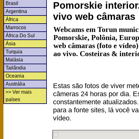
Pomorskie interio
Brasil
Argentina
vivo web câmaras
África
Marrocos
Webcams em Torun munici
África Do Sul
Pomorskie, Polônia, Europ
Ásia
web câmaras (foto e vídeo
Turquia
ao vivo. Costeiras & inter
Malásia
Tailândia
Oceania
Austrália
Estas são fotos de viver met
>> Ver mais
câmeras 24 horas por dia. 
países
constantemente atualizados.
para a fonte sites, lá você 
vídeo.