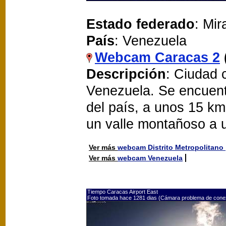
Estado federado
: Mi
País
: Venezuela
Webcam Caracas 2
Descripción
: Ciudad 
Venezuela. Se encuent
del país, a unos 15 km
un valle montañoso a u
Ver más
webcam Distrito Metropolitano
Ver más
webcam Venezuela
Tiempo Caracas Airport East
Foto tomada hace 1281 dias (Cámara problema de cone