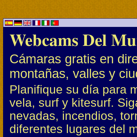
Webcams Del Mu
Cámaras gratis en dire
montañas, valles y ci
Planifique su día para 
vela, surf y kitesurf. S
nevadas, incendios, to
diferentes lugares del 