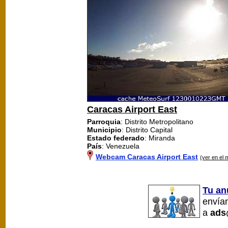
Caracas Airport East
Parroquia
: Distrito Metropolitano
Municipio
: Distrito Capital
Estado federado
: Miranda
País
: Venezuela
Webcam Caracas Airport East
(ver en el 
Tu an
envían
a
ads