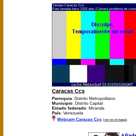
Tiempo Caracas Ccs
Foto tomada hace 2325 dias (Cámara problema de cone
Caracas Ccs
Parroquia
: Distrito Metropolitano
Municipio
: Distrito Capital
Estado federado
: Miranda
País
: Venezuela
Webcam Caracas Ccs
(ver en el mapa)
Añade