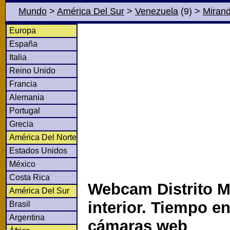
Mundo
>
América Del Sur
>
Venezuela
(9)
>
Miran
Europa
España
Italia
Reino Unido
Francia
Alemania
Portugal
Grecia
América Del Norte
Estados Unidos
México
Costa Rica
Webcam Distrito M
América Del Sur
interior. Tiempo en
Brasil
Argentina
cámaras web