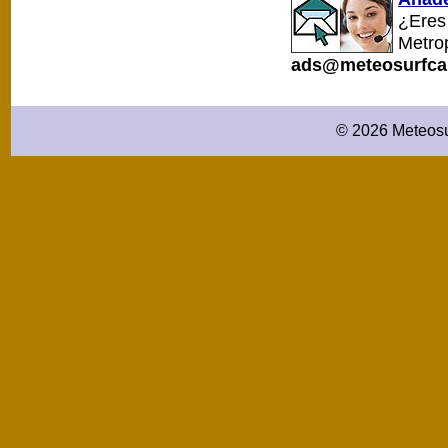
¿Eres 
Metro
ads@meteosurfca
© 2026 Meteosu