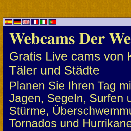
Webcams Der We
Gratis Live cams von 
Täler und Städte
Planen Sie Ihren Tag mi
Jagen, Segeln, Surfen u
Stürme, Überschwemmun
Tornados und Hurrikan