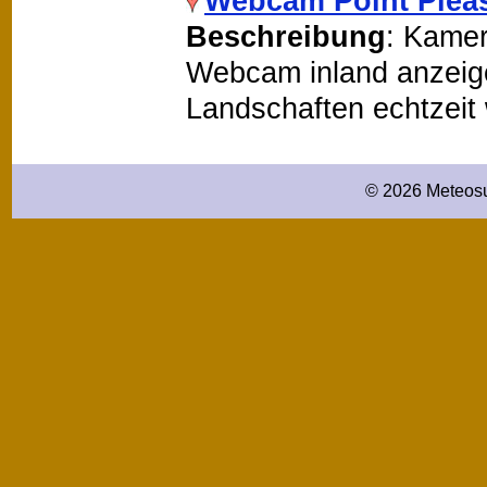
Webcam Point Plea
Beschreibung
: Kamer
Webcam inland anzeigen
Landschaften echtzeit
© 2026 Meteosu