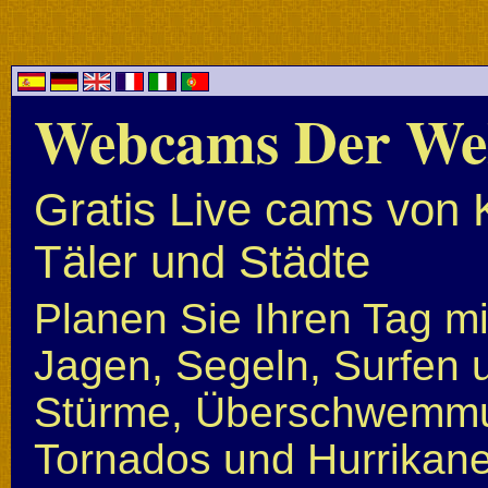
Webcams Der We
Gratis Live cams von 
Täler und Städte
Planen Sie Ihren Tag mi
Jagen, Segeln, Surfen u
Stürme, Überschwemmun
Tornados und Hurrikan