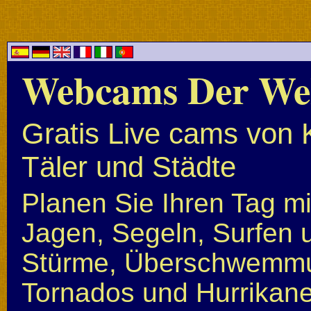
Webcams Der We
Gratis Live cams von 
Täler und Städte
Planen Sie Ihren Tag mi
Jagen, Segeln, Surfen u
Stürme, Überschwemmun
Tornados und Hurrikan