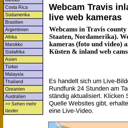
Webcam Travis inl
Costa Rica
Südamerika
live web kameras
Brasilien
Webcams in Travis county 
Argentinien
Staaten, Nordamerika). We
Afrika
kameras (foto und video) an
Marokko
Küsten & inland web cams
Südafrika
Asien
Türkei
Malaysia
Es handelt sich um Live-Bil
Thailand
Rundfunk 24 Stunden am T
Ozeanien
ständig aktualisiert. Klicken 
Australien
Quelle Websites gibt, erhalt
>> Sehen mehr
eine Live-Video.
länder