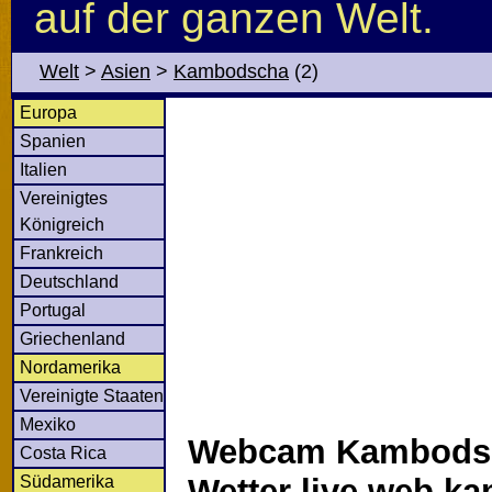
auf der ganzen Welt.
Welt
>
Asien
>
Kambodscha
(2)
Europa
Spanien
Italien
Vereinigtes
Königreich
Frankreich
Deutschland
Portugal
Griechenland
Nordamerika
Vereinigte Staaten
Mexiko
Webcam Kambodsc
Costa Rica
Südamerika
Wetter live web k