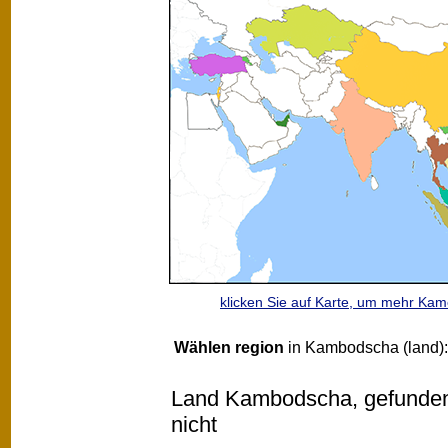
klicken Sie auf Karte, um mehr Ka
Wählen region
in Kambodscha (land)
Land Kambodscha, gefunden 2
nicht