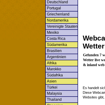
Deutschland
Portugal
Griechenland
Nordamerika
Vereinigte Staaten
Mexiko
Webca
Costa Rica
Wetter
Südamerika
Brasilien
Gefunden 7 w
Argentinien
Wetter live w
Afrika
& inland web
Marokko
Südafrika
Asien
Türkei
Es handelt si
Diese Webcams 
Malaysia
Websites gibt,
Thailand