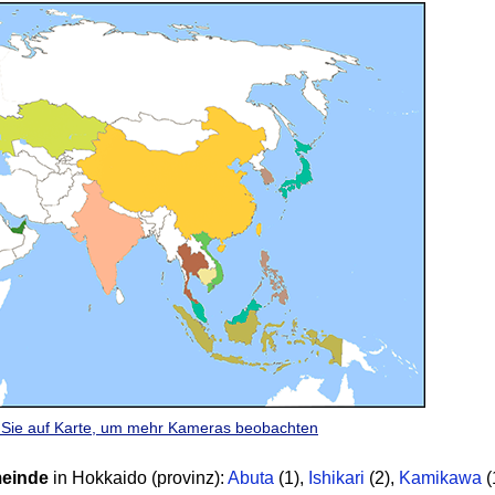
n Sie auf Karte, um mehr Kameras beobachten
einde
in Hokkaido (provinz):
Abuta
(1)
,
Ishikari
(2)
,
Kamikawa
(