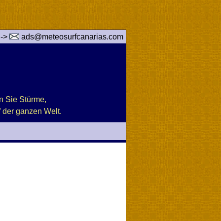
 ->
ads@meteosurfcanarias.com
n Sie Stürme,
 der ganzen Welt.