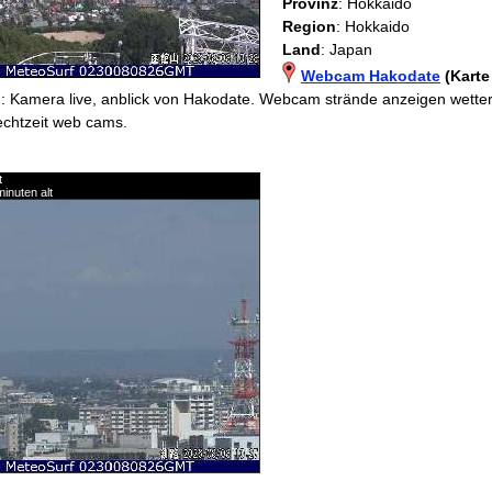
Provinz
: Hokkaido
Region
: Hokkaido
Land
: Japan
Webcam Hakodate
(Karte
g
: Kamera live, anblick von Hakodate. Webcam strände anzeigen wetter b
echtzeit web cams.
t
inuten alt