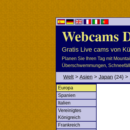
Webcams D
Gratis Live cams von Kü
Planen Sie Ihren Tag mit Mountai
Überschwemmungen, Schneefälle,
Welt
>
Asien
>
Japan
(24)
>
Europa
Spanien
Italien
Vereinigtes
Königreich
Frankreich