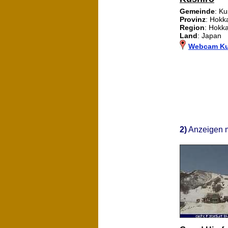
Gemeinde
: Ku
Provinz
: Hokk
Region
: Hokk
Land
: Japan
Webcam Ku
2)
Anzeigen 