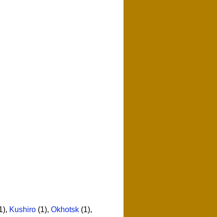
1)
,
Kushiro
(1)
,
Okhotsk
(1)
,