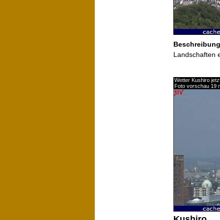
Beschreibun
Landschaften 
Wetter Kushiro jetz
Foto vorschau 19 m
Kushiro