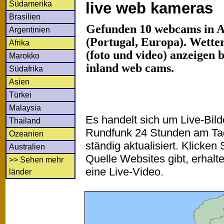
Südamerika
live web kameras
Brasilien
Gefunden 10 webcams in A
Argentinien
(Portugal, Europa). Wette
Afrika
(foto und video) anzeigen b
Marokko
inland web cams.
Südafrika
Asien
Türkei
Malaysia
Es handelt sich um Live-Bil
Thailand
Rundfunk 24 Stunden am T
Ozeanien
ständig aktualisiert. Klicken 
Australien
Quelle Websites gibt, erhalt
>> Sehen mehr
eine Live-Video.
länder