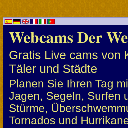
Webcams Der We
Gratis Live cams von 
Täler und Städte
Planen Sie Ihren Tag mi
Jagen, Segeln, Surfen u
Stürme, Überschwemmun
Tornados und Hurrikan