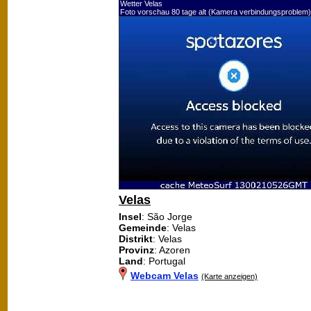
Wetter Velas
Foto vorschau 80 tage alt (Kamera verbindungsproblem)
Velas
Insel
: São Jorge
Gemeinde
: Velas
Distrikt
: Velas
Provinz
: Azoren
Land
: Portugal
Webcam Velas
(Karte anzeigen)