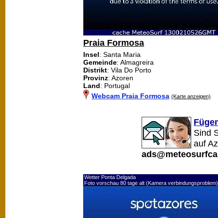
Praia Formosa
Insel
: Santa Maria
Gemeinde
: Almagreira
Distrikt
: Vila Do Porto
Provinz
: Azoren
Land
: Portugal
Webcam Praia Formosa
(Karte anzeigen)
Fügen
Sind 
auf A
ads@meteosurfca
Wetter Ponta Delgada
Foto vorschau 80 tage alt (Kamera verbindungsproblem)