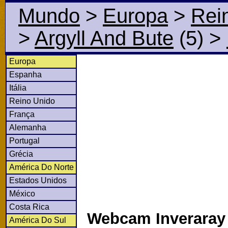
Mundo
>
Europa
>
Rei
>
Argyll And Bute
(5)
>
Europa
Espanha
Itália
Reino Unido
França
Alemanha
Portugal
Grécia
América Do Norte
Estados Unidos
México
Costa Rica
Webcam Inveraray 
América Do Sul