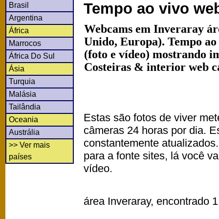
Tempo ao vivo we
Brasil
Argentina
Webcams em Inveraray áre
África
Unido, Europa). Tempo ao
Marrocos
(foto e vídeo) mostrando i
África Do Sul
Costeiras & interior web 
Ásia
Turquia
Malásia
Tailândia
Estas são fotos de viver met
Oceania
câmeras 24 horas por dia. 
Austrália
constantemente atualizados.
>> Ver mais
para a fonte sites, lá você 
países
vídeo.
área Inveraray, encontrado 1