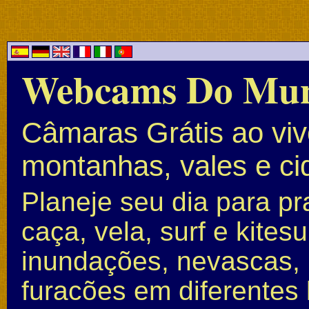
Webcams Do Mu
Câmaras Grátis ao vivo
montanhas, vales e c
Planeje seu dia para pr
caça, vela, surf e kite
inundações, nevascas, 
furacões em diferentes