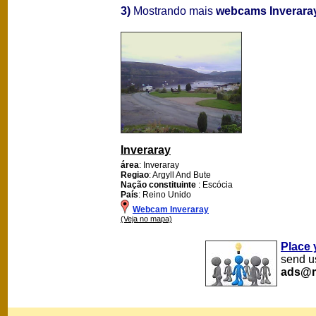
3)
Mostrando mais
webcams Inverara
Inveraray
área
: Inveraray
Regiao
: Argyll And Bute
Nação constituinte
: Escócia
País
: Reino Unido
Webcam Inveraray
(Veja no mapa)
Place 
send us
ads@m