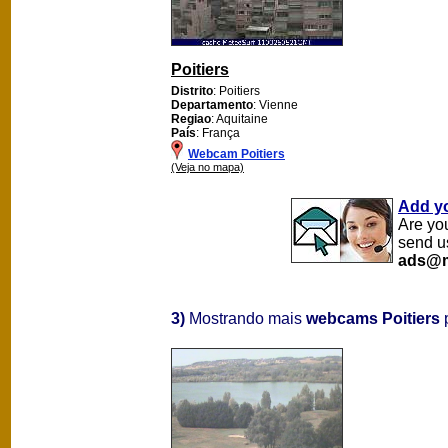
Poitiers
Distrito
: Poitiers
Departamento
: Vienne
Regiao
: Aquitaine
País
: França
Webcam Poitiers
(Veja no mapa)
Add y
Are yo
send u
ads@m
3)
Mostrando mais
webcams Poitiers
p