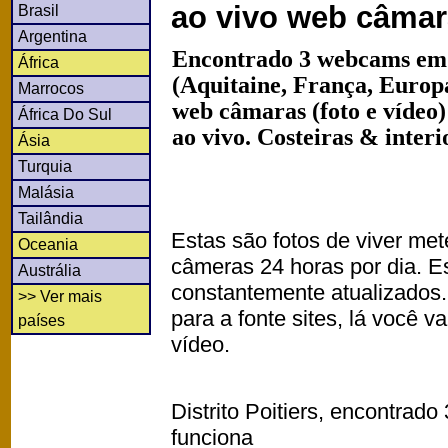
ao vivo web câma
Brasil
Argentina
Encontrado 3 webcams em P
África
(Aquitaine, França, Europ
Marrocos
web câmaras (foto e vídeo
África Do Sul
ao vivo. Costeiras & inter
Ásia
Turquia
Malásia
Tailândia
Estas são fotos de viver met
Oceania
câmeras 24 horas por dia. 
Austrália
constantemente atualizados.
>> Ver mais
para a fonte sites, lá você 
países
vídeo.
Distrito Poitiers, encontrado
funciona