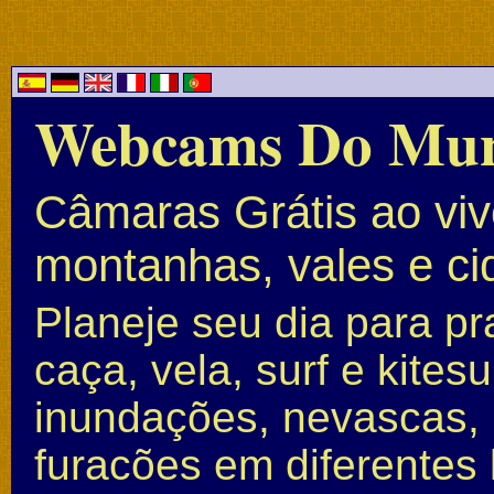
Webcams Do Mu
Câmaras Grátis ao vivo
montanhas, vales e c
Planeje seu dia para pr
caça, vela, surf e kite
inundações, nevascas, 
furacões em diferentes