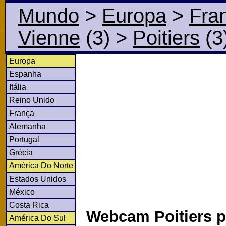
Mundo
>
Europa
>
Fra
Vienne
(3)
>
Poitiers
(3
Europa
Espanha
Itália
Reino Unido
França
Alemanha
Portugal
Grécia
América Do Norte
Estados Unidos
México
Costa Rica
Webcam Poitiers p
América Do Sul