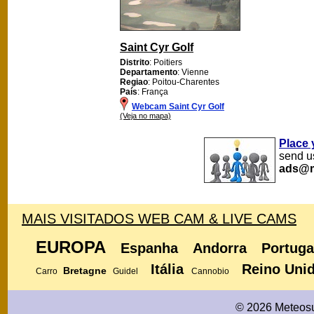
Saint Cyr Golf
Distrito
: Poitiers
Departamento
: Vienne
Regiao
: Poitou-Charentes
País
: França
Webcam Saint Cyr Golf
(Veja no mapa)
Place 
send us
ads@m
MAIS VISITADOS WEB CAM & LIVE CAMS
EUROPA
Espanha
Andorra
Portuga
Itália
Reino Uni
Bretagne
Carro
Guidel
Cannobio
© 2026 Meteosu