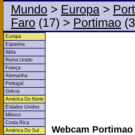
Mundo
>
Europa
>
Por
Faro
(17)
>
Portimao
(3
Europa
Espanha
Itália
Reino Unido
França
Alemanha
Portugal
Grécia
América Do Norte
Estados Unidos
México
Costa Rica
Webcam Portimao 
América Do Sul