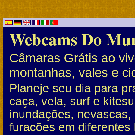
Webcams Do Mu
Câmaras Grátis ao vivo
montanhas, vales e c
Planeje seu dia para pr
caça, vela, surf e kite
inundações, nevascas, 
furacões em diferentes