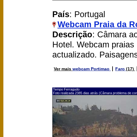
País
: Portugal
Webcam Praia da R
Descrição
: Câmara ao
Hotel. Webcam praias
actualizado. Paisagen
Ver mais
webcam Portimao
Faro
(17)
Tempo Ferragudo
Foto realizada 2385 dias atrás (Câmara problema de co