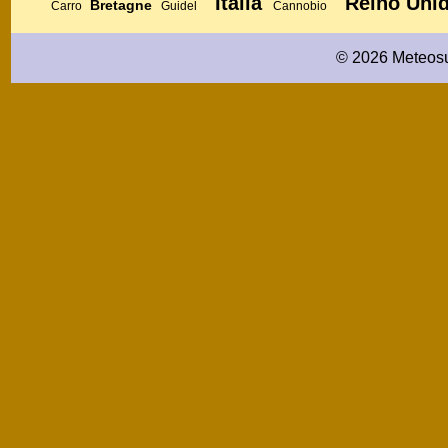
Itália
Reino Uni
Bretagne
Carro
Guidel
Cannobio
© 2026 Meteosu