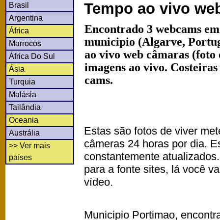
Tempo ao vivo we
Brasil
Argentina
Encontrado 3 webcams em
África
municipio (Algarve, Portu
Marrocos
ao vivo web câmaras (foto
África Do Sul
imagens ao vivo. Costeiras
Ásia
cams.
Turquia
Malásia
Tailândia
Oceania
Estas são fotos de viver met
Austrália
câmeras 24 horas por dia. 
>> Ver mais
constantemente atualizados.
países
para a fonte sites, lá você 
vídeo.
Municipio Portimao, encontra