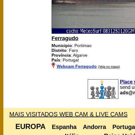
Ferragudo
Municipio
: Portimao
Distrito
: Faro
Província
: Algarve
País
: Portugal
Webcam Ferragudo
(Veja no mapa)
Place 
send us
ads@m
MAIS VISITADOS WEB CAM & LIVE CAMS
EUROPA
Espanha
Andorra
Portuga