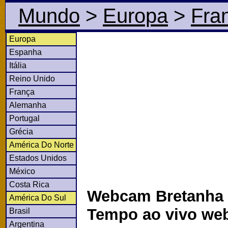
Mundo
>
Europa
>
Fra
Europa
Espanha
Itália
Reino Unido
França
Alemanha
Portugal
Grécia
América Do Norte
Estados Unidos
México
Costa Rica
Webcam Bretanha 
América Do Sul
Tempo ao vivo we
Brasil
Argentina