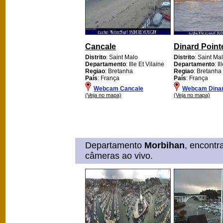
Cancale
Dinard Point
Distrito
: Saint Malo
Distrito
: Saint Ma
Departamento
: Ille Et Vilaine
Departamento
: I
Regiao
: Bretanha
Regiao
: Bretanha
País
: França
País
: França
Webcam Cancale
Webcam Dinar
(Veja no mapa)
(Veja no mapa)
Departamento
Morbihan
, encontr
câmeras ao vivo.