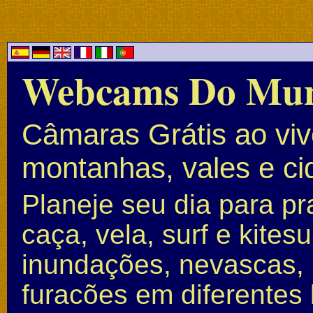
Webcams Do Mu
Câmaras Grátis ao vivo
montanhas, vales e c
Planeje seu dia para pr
caça, vela, surf e kite
inundações, nevascas, 
furacões em diferentes