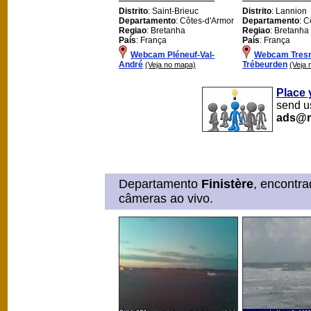
Distrito
: Saint-Brieuc
Distrito
: Lannion
Departamento
: Côtes-d'Armor
Departamento
: C
Regiao
: Bretanha
Regiao
: Bretanha
País
: França
País
: França
Webcam Pléneuf-Val-
Webcam Tres
André
Trébeurden
(Veja no mapa)
(Veja
Place 
send us
ads@m
Departamento
Finistère
, encontr
câmeras ao vivo.