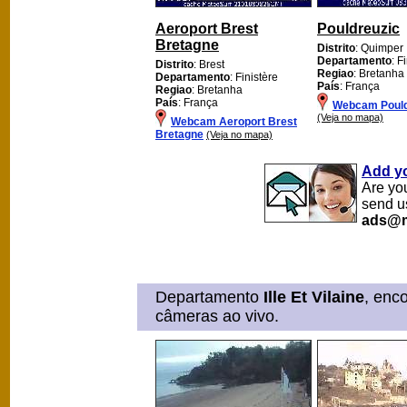
Aeroport Brest
Pouldreuzic
Bretagne
Distrito
: Quimper
Departamento
: F
Distrito
: Brest
Regiao
: Bretanha
Departamento
: Finistère
País
: França
Regiao
: Bretanha
País
: França
Webcam Pould
(Veja no mapa)
Webcam Aeroport Brest
Bretagne
(Veja no mapa)
Add y
Are yo
send u
ads@m
Departamento
Ille Et Vilaine
, enc
câmeras ao vivo.