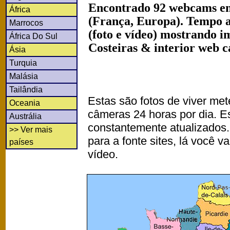
Encontrado 92 webcams em
África
(França, Europa). Tempo 
Marrocos
(foto e vídeo) mostrando i
África Do Sul
Costeiras & interior web 
Ásia
Turquia
Malásia
Tailândia
Estas são fotos de viver met
Oceania
câmeras 24 horas por dia. 
Austrália
constantemente atualizados.
>> Ver mais
para a fonte sites, lá você 
países
vídeo.