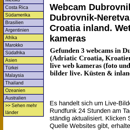
Webcam Dubrovnik
Costa Rica
Südamerika
Dubrovnik-Neretva 
Brasilien
Croatia inland. Wet
Argentinien
kameras
Afrika
Marokko
Gefunden 3 webcams in D
Südafrika
(Adriatic Croatia, Kroatie
Asien
live web kameras (foto und
Türkei
bilder live. Küsten & inla
Malaysia
Thailand
Ozeanien
Australien
Es handelt sich um Live-Bil
>> Sehen mehr
Rundfunk 24 Stunden am T
länder
ständig aktualisiert. Klicken 
Quelle Websites gibt, erhalt