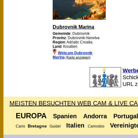
Dubrovnik Marina
Gemeinde
: Dubrovnik
Provinz
: Dubrovnik-Neretva
Region
: Adriatic Croatia
Land
: Kroatien
Webcam Dubrovnik
Marina
(Karte anzeigen)
Werbe
Schick
URL 
MEISTEN BESUCHTEN WEB CAM & LIVE C
EUROPA
Spanien
Andorra
Portuga
Italien
Vereinigt
Bretagne
Carro
Guidel
Cannobio