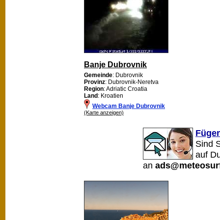
Banje Dubrovnik
Gemeinde
: Dubrovnik
Provinz
: Dubrovnik-Neretva
Region
: Adriatic Croatia
Land
: Kroatien
Webcam Banje Dubrovnik
(Karte anzeigen)
Fügen
Sind 
auf D
an
ads@meteosurf