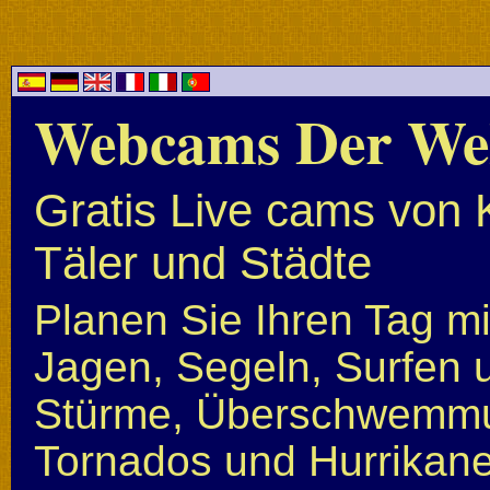
Webcams Der We
Gratis Live cams von 
Täler und Städte
Planen Sie Ihren Tag mi
Jagen, Segeln, Surfen u
Stürme, Überschwemmun
Tornados und Hurrikan